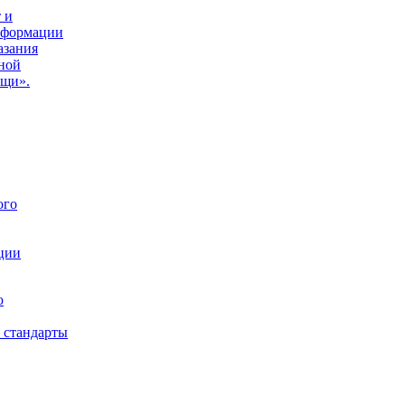
 и
нформации
азания
ной
ощи».
ого
ции
ю
 стандарты