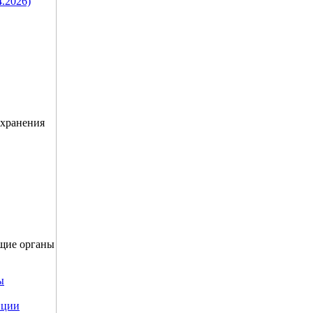
4.2026)
охранения
щие органы
ы
пции