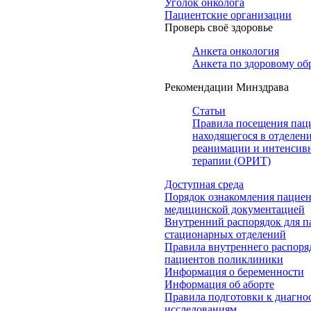
Уголок онколога
Пациентские организации
Проверь своё здоровье
Анкета онкология
Анкета по здоровому об
Рекомендации Минздрава
Статьи
Правила посещения пац
находящегося в отделен
реанимации и интенсив
терапии (ОРИТ)
Доступная среда
Порядок ознакомления пациен
медицинской документацией
Внутренний распорядок для п
стационарных отделений
Правила внутреннего распоря
пациентов поликлиники
Информация о беременности
Информация об аборте
Правила подготовки к диагно
исследованиям