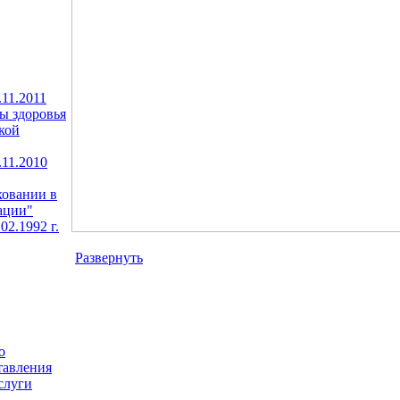
11.2011
ы здоровья
кой
11.2010
ховании в
ации"
02.1992 г.
Развернуть
о
тавления
слуги
,