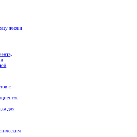
разу жизни
иента,
ии
ной
тов с
ациентов
дка для
стическим