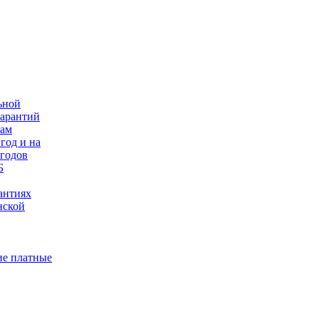
ьной
гарантий
нам
год и на
 годов
Б
антиях
нской
е платные