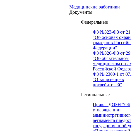
Медицинские работники
Документы
Федеральные
ФЗ №323-ФЗ от 21.
"Об основах охран
граждан в Российс
Федерации"
ФЗ №326-ФЗ от 29.
"Об обязательном
медицинском стра
Российской Федер
ФЗ № 2300-1 от 07.
"О защите прав
потребителей"
Региональные
Приказ ДОЗН "Об
утверждении
административног
регламента предос
государственной у
«Прием заявлений