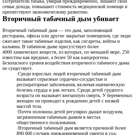
Потребители табака, умирая преждевременно, лишают свои
семьи дохода, повышают стоимость медицинской помощи и
препятствуют экономическому развитию.
Вторичный табачный дым убивает
Вторичный табачный дым — это дым, заполняющий
рестораны, офисы или другие закрытые помещения, где люди
сжигают такие табачные изделия, как сигареты, вейпы и
кальяны. В табачном дыме присутствует более
4000 химических веществ, из которых, по меньшей мере, 250
известны как вредные, а более 50 как канцерогены.
Безопасного уровня воздействия вторичного табачного дыма
не существует.
·
Среди взрослых людей вторичный табачный дым
вызывает серьезные сердечно-сосудистые и
респираторные заболевания, включая ишемическую
болезнь сердца и рак легких. Среди детей грудного
возраста он вызывает внезапную смерть. У беременных
женщин он приводит к рождению детей с низкой
массой тела.
·
Почти половина детей регулярно дышат воздухом,
загрязненным табачным дымом в местах
общественного пользования.
·
Вторичный табачный дым является причиной более
890 000 случаев преждевременной смерти в год.