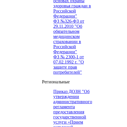
основах охраны
здоровья граждан в
Российской
Федерации"
ФЗ №326-ФЗ от
29.11.2010 "Об
обязательном
медицинском
страховании в
Российской
Федерации"
ФЗ № 2300-1 от
07.02.1992 г. "О
защите прав
потребителей"
Региональные
Приказ ДОЗН "Об
утверждении
административного
регламента
предоставления
государственной
услуги «Прием