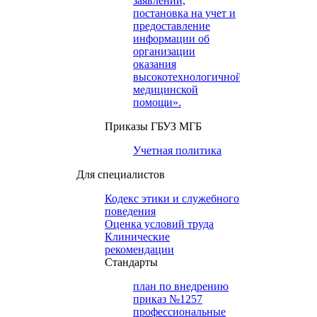
заявлений,
постановка на учет и
предоставление
информации об
организации
оказания
высокотехнологичной
медицинской
помощи».
Приказы ГБУЗ МГБ
Учетная политика
Для специалистов
Кодекс этики и служебного
поведения
Оценка условий труда
Клинические
рекомендации
Cтандарты
план по внедрению
приказ №1257
профессиональные