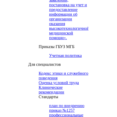
заявлений,
постановка на учет и
предоставление
информации об
организации
оказания
высокотехнологичной
медицинской
помощи».
Приказы ГБУЗ МГБ
Учетная политика
Для специалистов
Кодекс этики и служебного
поведения
Оценка условий труда
Клинические
рекомендации
Cтандарты
план по внедрению
приказ №1257
профессиональные