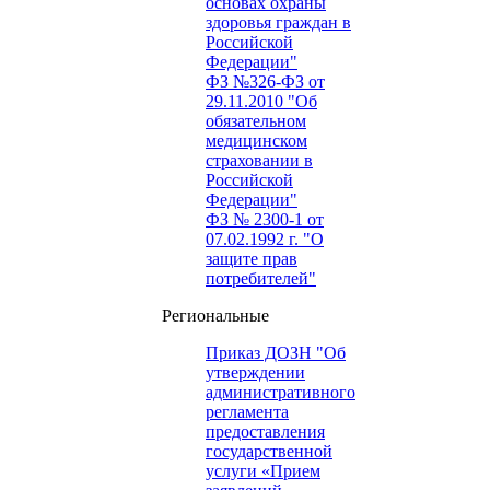
основах охраны
здоровья граждан в
Российской
Федерации"
ФЗ №326-ФЗ от
29.11.2010 "Об
обязательном
медицинском
страховании в
Российской
Федерации"
ФЗ № 2300-1 от
07.02.1992 г. "О
защите прав
потребителей"
Региональные
Приказ ДОЗН "Об
утверждении
административного
регламента
предоставления
государственной
услуги «Прием