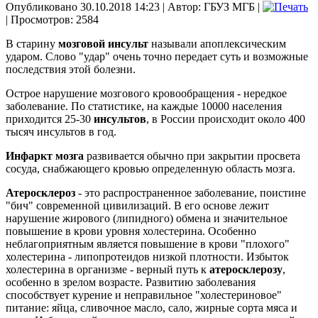
Опубликовано 30.10.2018 14:23
|
Автор: ГБУЗ МГБ
|
| Просмотров: 2584
В старину
мозговой инсульт
называли апоплексическим
ударом. Слово "удар" очень точно передает суть и возможные
последствия этой болезни.
Острое нарушение мозгового кровообращения - нередкое
заболевание. По статистике, на каждые 10000 населения
приходится 25-30
инсультов
, в России происходит около 400
тысяч инсультов в год.
Инфаркт мозга
развивается обычно при закрытии просвета
сосуда, снабжающего кровью определенную область мозга.
Атеросклероз
- это распространенное заболевание, поистине
"бич" современной цивилизаций. В его основе лежит
нарушение жирового (липидного) обмена и значительное
повышение в крови уровня холестерина. Особенно
неблагоприятным является повышение в крови "плохого"
холестерина - липопротеидов низкой плотности. Избыток
холестерина в организме - верный путь к
атеросклерозу
,
особенно в зрелом возрасте. Развитию заболевания
способствует курение и неправильное "холестериновое"
питание: яйца, сливочное масло, сало, жирные сорта мяса и