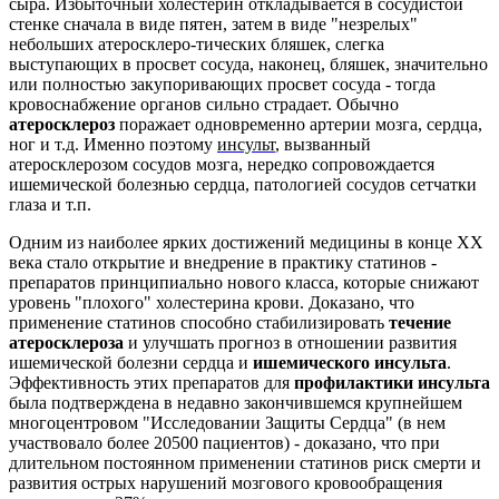
сыра. Избыточный холестерин откладывается в сосудистой
стенке сначала в виде пятен, затем в виде "незрелых"
небольших атеросклеро-тических бляшек, слегка
выступающих в просвет сосуда, наконец, бляшек, значительно
или полностью закупоривающих просвет сосуда - тогда
кровоснабжение органов сильно страдает. Обычно
атеросклероз
поражает одновременно артерии мозга, сердца,
ног и т.д. Именно поэтому
инсульт
, вызванный
атеросклерозом сосудов мозга, нередко сопровождается
ишемической болезнью сердца, патологией сосудов сетчатки
глаза и т.п.
Одним из наиболее ярких достижений медицины в конце XX
века стало открытие и внедрение в практику статинов -
препаратов принципиально нового класса, которые снижают
уровень "плохого" холестерина крови. Доказано, что
применение статинов способно стабилизировать
течение
атеросклероза
и улучшать прогноз в отношении развития
ишемической болезни сердца и
ишемического инсульта
.
Эффективность этих препаратов для
профилактики инсульта
была подтверждена в недавно закончившемся крупнейшем
многоцентровом "Исследовании Защиты Сердца" (в нем
участвовало более 20500 пациентов) - доказано, что при
длительном постоянном применении статинов риск смерти и
развития острых нарушений мозгового кровообращения