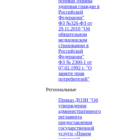
основах охраны
здоровья граждан в
Российской
Федерации"
ФЗ №326-ФЗ от
29.11.2010 "Об
обязательном
медицинском
страховании в
Российской
Федерации"
ФЗ № 2300-1 от
07.02.1992 г. "О
защите прав
потребителей"
Региональные
Приказ ДОЗН "Об
утверждении
административного
регламента
предоставления
государственной
услуги «Прием