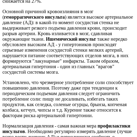
снижается на 27%.
Основной причиной кровоизлияния в мозг
(
геморрагического инсульта
) является высокое артериальное
давление (АД): в какой-то момент сосудистая стенка не
выдерживает резкого подъема давления крови, происходит
разрыв артерии. Кровь изливается в мозг, сдавливая
окружающие ткани.
Ишемический инсульт
также нередко
обусловлен высоким АД - у гипертоников происходят
серьезные изменения сосудистой стенки мелких артерий,
нарушается питание соответствующих отделов мозга, в них
формируются "лакунарные" инфаркты. Таким образом,
артериальная гипертония - один из главных "врагов"
сосудистой системы мозга.
Установлено, что чрезмерное употребление соли способствует
повышению давления. Поэтому даже при тенденции к
периодическим подъемам давления следует ограничить
потребление соли: пищу не досаливать, избегать таких
продуктов, как селедка, соленые огурцы, брынза, копченая
колбаса, кетчуп, чипсы и т.д. Курение также относится к
факторам риска артериальной гипертонии.
Нормализация давления - самая важная мера
профилактики
инсультов
. Необходимо регулярно измерять давление (лучше
всего вести дневник АД) и периодически сообщать о