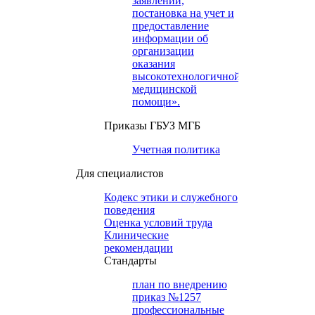
заявлений,
постановка на учет и
предоставление
информации об
организации
оказания
высокотехнологичной
медицинской
помощи».
Приказы ГБУЗ МГБ
Учетная политика
Для специалистов
Кодекс этики и служебного
поведения
Оценка условий труда
Клинические
рекомендации
Cтандарты
план по внедрению
приказ №1257
профессиональные