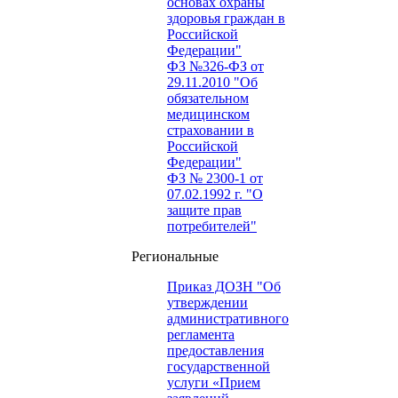
основах охраны
здоровья граждан в
Российской
Федерации"
ФЗ №326-ФЗ от
29.11.2010 "Об
обязательном
медицинском
страховании в
Российской
Федерации"
ФЗ № 2300-1 от
07.02.1992 г. "О
защите прав
потребителей"
Региональные
Приказ ДОЗН "Об
утверждении
административного
регламента
предоставления
государственной
услуги «Прием