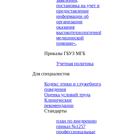
заявлений,
постановка на учет и
предоставление
информации об
организации
оказания
высокотехнологичной
медицинской
помощи».
Приказы ГБУЗ МГБ
Учетная политика
Для специалистов
Кодекс этики и служебного
поведения
Оценка условий труда
Клинические
рекомендации
Cтандарты
план по внедрению
приказ №1257
профессиональные