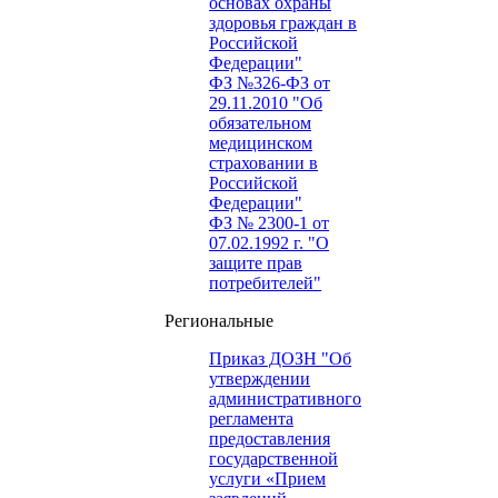
основах охраны
здоровья граждан в
Российской
Федерации"
ФЗ №326-ФЗ от
29.11.2010 "Об
обязательном
медицинском
страховании в
Российской
Федерации"
ФЗ № 2300-1 от
07.02.1992 г. "О
защите прав
потребителей"
Региональные
Приказ ДОЗН "Об
утверждении
административного
регламента
предоставления
государственной
услуги «Прием