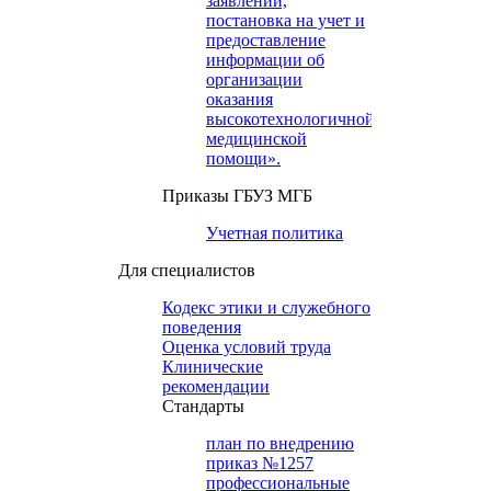
заявлений,
постановка на учет и
предоставление
информации об
организации
оказания
высокотехнологичной
медицинской
помощи».
Приказы ГБУЗ МГБ
Учетная политика
Для специалистов
Кодекс этики и служебного
поведения
Оценка условий труда
Клинические
рекомендации
Cтандарты
план по внедрению
приказ №1257
профессиональные