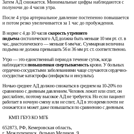
Затем АД снижается. Минимальные цифры наблюдаются с
полуночи до 4 часов утра.
После 4 утра артериальное давление постепенно повышается
и потом резко увеличивается за 1 час до пробуждения.
В норме с 4 до 10 часов
скорость утреннего
подъема
систолического АД должна быть меньше 10 мм рт. ст. в
час, диастолического — меньше 6 мм/час. Суммарная величина
подъема не должна превышать 56 и 36 мм рт. ст. соответственно.
Утро — это единственный период в течение суток, когда
наблюдается
повышенная свертываемость
крови. У больных
сердечно-сосудистыми заболеваниями чаще случаются сердечно-
сосудистые катастрофы (инфаркты и инсульты).
Ночью среднее АД должно снижаться в среднем на 10-20% по
сравнению с дневным давлением. Человек лежит или спит, он
расслаблен, поэтому высокое АД не требуется. Но если пациент
работает в ночную смену или не спит, АД в это время почти не
снижается и может даже повышаться по сравнению с дневным.
КМП ГБУЗ КО МГБ
652873, РФ, Кемеровская область,
г. Междуреченск, бульвар Медиков, 9