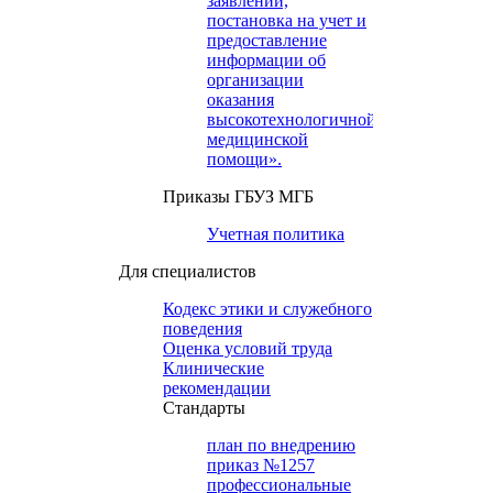
заявлений,
постановка на учет и
предоставление
информации об
организации
оказания
высокотехнологичной
медицинской
помощи».
Приказы ГБУЗ МГБ
Учетная политика
Для специалистов
Кодекс этики и служебного
поведения
Оценка условий труда
Клинические
рекомендации
Cтандарты
план по внедрению
приказ №1257
профессиональные