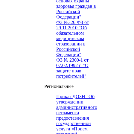
основах охраны
здоровья граждан в
Российской
Федерации"
ФЗ №326-ФЗ от
29.11.2010 "Об
обязательном
медицинском
страховании в
Российской
Федерации"
ФЗ № 2300-1 от
07.02.1992 г. "О
защите прав
потребителей"
Региональные
Приказ ДОЗН "Об
утверждении
административного
регламента
предоставления
государственной
услуги «Прием