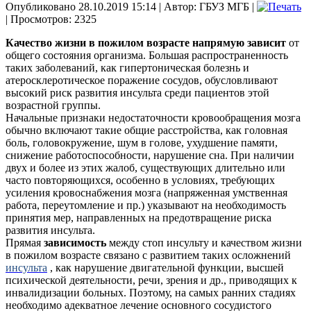
Опубликовано 28.10.2019 15:14
|
Автор: ГБУЗ МГБ
|
| Просмотров: 2325
Качество жизни в пожилом возрасте напрямую зависит
от
общего состояния организма. Большая распространенность
таких заболеваний, как гипертоническая болезнь и
атеросклеротическое поражение сосудов, обусловливают
высокий риск развития инсульта среди пациентов этой
возрастной группы.
Начальные признаки недостаточности кровообращения мозга
обычно включают такие общие расстройства, как головная
боль, головокружение, шум в голове, ухудшение памяти,
снижение работоспособности, нарушение сна. При наличии
двух и более из этих жалоб, существующих длительно или
часто повторяющихся, особенно в условиях, требующих
усиления кровоснабжения мозга (напряженная умственная
работа, переутомление и пр.) указывают на необходимость
принятия мер, направленных на предотвращение риска
развития инсульта.
Прямая
зависимость
между стоп инсульту и качеством жизни
в пожилом возрасте
связано с развитием таких осложнений
инсульта
, как нарушение двигательной функции, высшей
психической деятельности, речи, зрения и др., приводящих к
инвалидизации больных. Поэтому, на самых ранних стадиях
необходимо адекватное лечение основного сосудистого