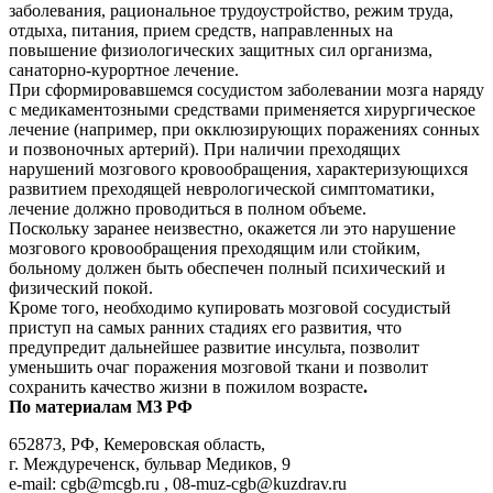
заболевания, рациональное трудоустройство, режим труда,
отдыха, питания, прием средств, направленных на
повышение физиологических защитных сил организма,
санаторно-курортное лечение.
При сформировавшемся сосудистом заболевании мозга наряду
с медикаментозными средствами применяется хирургическое
лечение (например, при окклюзирующих поражениях сонных
и позвоночных артерий). При наличии преходящих
нарушений мозгового кровообращения, характеризующихся
развитием преходящей неврологической симптоматики,
лечение должно проводиться в полном объеме.
Поскольку заранее неизвестно, окажется ли это нарушение
мозгового кровообращения преходящим или стойким,
больному должен быть обеспечен полный психический и
физический покой.
Кроме того, необходимо купировать мозговой сосудистый
приступ на самых ранних стадиях его развития, что
предупредит дальнейшее развитие инсульта, позволит
уменьшить очаг поражения мозговой ткани и
позволит
сохранить качество жизни в пожилом возрасте
.
По материалам МЗ РФ
652873, РФ, Кемеровская область,
г. Междуреченск, бульвар Медиков, 9
e-mail: cgb@mcgb.ru , 08-muz-cgb@kuzdrav.ru