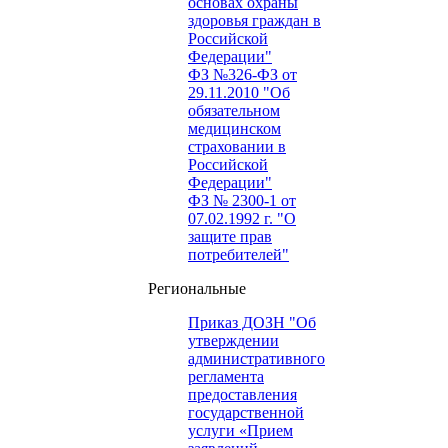
основах охраны
здоровья граждан в
Российской
Федерации"
ФЗ №326-ФЗ от
29.11.2010 "Об
обязательном
медицинском
страховании в
Российской
Федерации"
ФЗ № 2300-1 от
07.02.1992 г. "О
защите прав
потребителей"
Региональные
Приказ ДОЗН "Об
утверждении
административного
регламента
предоставления
государственной
услуги «Прием