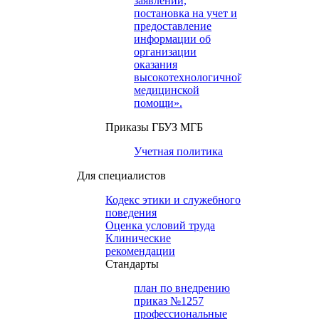
заявлений,
постановка на учет и
предоставление
информации об
организации
оказания
высокотехнологичной
медицинской
помощи».
Приказы ГБУЗ МГБ
Учетная политика
Для специалистов
Кодекс этики и служебного
поведения
Оценка условий труда
Клинические
рекомендации
Cтандарты
план по внедрению
приказ №1257
профессиональные