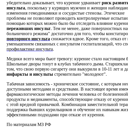
убедительно доказывает, что курение удваивает
риск развит
инсульта
, поскольку у курящих мужчин и женщин наблюдаю
изменения гемодинамики и сосудистые стенозы. Этические
проблемы не позволяют проводить контролируемые испытани
помощью которых можно было бы отследить влияние курения
переживших инсульт
. Тем не менее, даже поверхностных 
больничного режима" достаточно для того, чтобы констатиро
повторного инсульта
снижается вдвое. Кроме того, отказ от
уменьшением связанных с инсультом госпитализаций, что сп
профилактике инсульта
.
Медики всего мира бьют тревогу: курение стало настоящим 
Школьные дворы тонут в клубах табачного дыма. Старшеклас
том, что свою первую сигарету они выкурили в 10-11 лет и да
инфаркты и инсульты
стремительно "молодеют".
Табачная зависимость - хроническое состояние, с которым н
доступными методами и средствами. В настоящее время име
фармакологические методы лечения человека от болезненно
продукты и медикаменты, способствующие отказу от курения
с этой вредной привычкой. Комбинация заместительной тер
поддержка бывших курильщиков и обучение их навыкам жизн
эффективными подходами при отказе от курения.
По материалам МЗ РФ