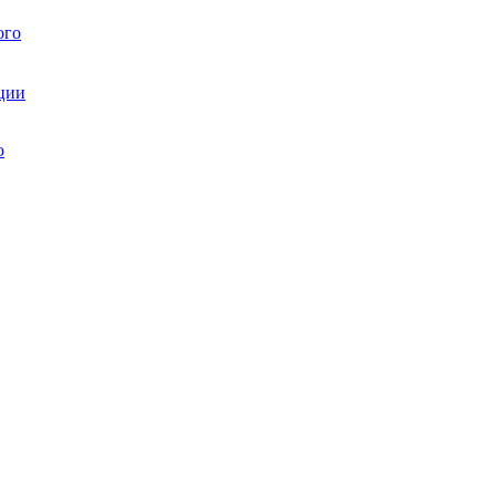
ого
ции
ю