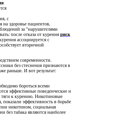
ия
тся
я, с
 на здоровье пациентов,
наблюдений за "нарушителями
вать: после отказа от курения
риск
 курения ассоциируется с
особствует вторичной
бедствием современности.
сники без стеснения признаются в
же раньше. И вот результат:
еобходимо бороться всеми
ются эффективные поведенческие и
й тяги к курению. Никотиновые
, показали эффективность в борьбе
апии никотином, социальная
и без табака являются наиболее