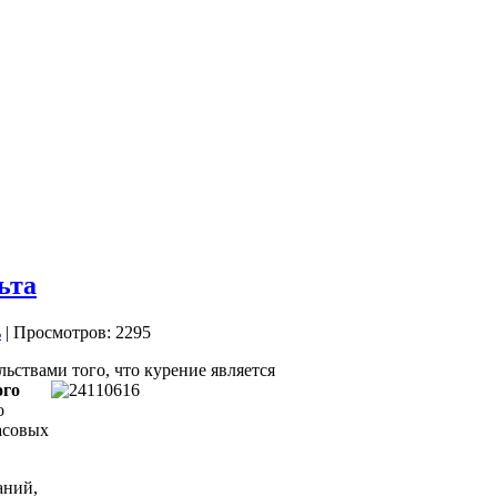
ьта
| Просмотров: 2295
льствами того, что курение
является
ого
о
асовых
аний,