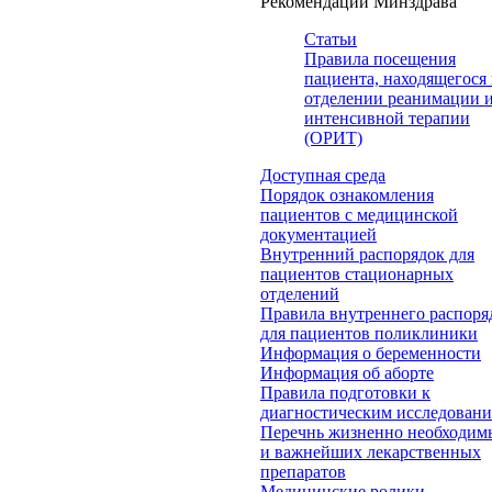
Рекомендации Минздрава
Статьи
Правила посещения
пациента, находящегося 
отделении реанимации 
интенсивной терапии
(ОРИТ)
Доступная среда
Порядок ознакомления
пациентов с медицинской
документацией
Внутренний распорядок для
пациентов стационарных
отделений
Правила внутреннего распоря
для пациентов поликлиники
Информация о беременности
Информация об аборте
Правила подготовки к
диагностическим исследован
Перечнь жизненно необходим
и важнейших лекарственных
препаратов
Медицинские ролики