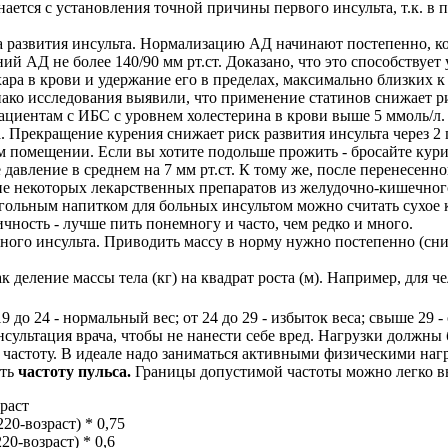
ется с установления точной причины первого инсульта, т.к. в
а развития инсульта. Нормализацию АД начинают постепенно, ко
ий АД не более 140/90 мм рт.ст. Доказано, что это способствуе
ара в крови и удержание его в пределах, максимально близких 
нако исследования выявили, что применение статинов снижает р
ациентам с ИБС с уровнем холестерина в крови выше 5 ммоль/л.
. Прекращение курения снижает риск развития инсульта через 2 г
ом помещении. Если вы хотите подольше прожить - бросайте кур
давление в среднем на 7 мм рт.ст. К тому же, после перенесенн
ие некоторых лекарственных препаратов из желудочно-кишечного
ольным напитком для больных инсультом можно считать сухое к
чность - лучше пить понемногу и часто, чем редко и много.
ого инсульта. Приводить массу в норму нужно постепенно (сниж
деление массы тела (кг) на квадрат роста (м). Например, для че
 до 24 - нормальный вес; от 24 до 29 - избыток веса; свыше 29 -
сультация врача, чтобы не нанести себе вред. Нагрузки должны 
 частоту. В идеале надо заниматься активными физическими наг
ать
частоту пульса.
Границы допустимой частоты можно легко в
зраст
20-возраст) * 0,75
0-возраст) * 0,6