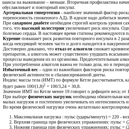
шансы на выживание – меньше. Вторичная профилактика начина
обуславливает и повторный инсульт.
Артериальная гипертензия
- наиболее значимый фактор риск
переносимость сниженного АД). В идеале надо добиться значен
При
сахарном диабете
необходим строгий контроль уровня сах
того, что
высокий холестерин
увеличивает риск инсульта. Од
болезнью сердца. В настоящее время статины рекомендуются п
Курение
повышает риск развития повторного инсульта в 2 раза
когда некурящий человек часто и долго находится в накуренн
Достоверно доказано, что
отказ от алкоголя
снижает кровяное 
препаратов, а алкоголь может существенно ухудшать всасыван
процессы выведения их из организма. Предпочтительным алког
При употреблении алкоголя важна не только доза, но и периоди
Избыточный вес
– один из важнейших факторов риска повторн
физической активности и сбалансированной диеты.
Индекс массы тела (ИМТ) по формуле Кетле рассчитывается, как 
2
будет равен 100/(1,8)
= 100/3,24 = 30,8.
Значение ИМТ по Кетле менее 19 говорит о дефиците веса; от 19
При выборе
физических нагрузок
необходима обязательная кон
малых нагрузок и постепенно увеличивать их интенсивность и
Во время физической нагрузки очень желательно контролиров
Максимальная нагрузка : пульс (удары/минуту) = 220 - во
Верхняя граница при физических упражнениях: пульс = (2
Нижняя граница при физических упражнениях: пульс = (22