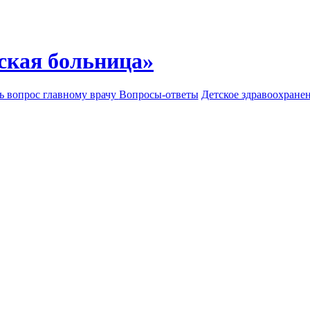
ская больница»
ь вопрос главному врачу
Вопросы-ответы
Детское здравоохране