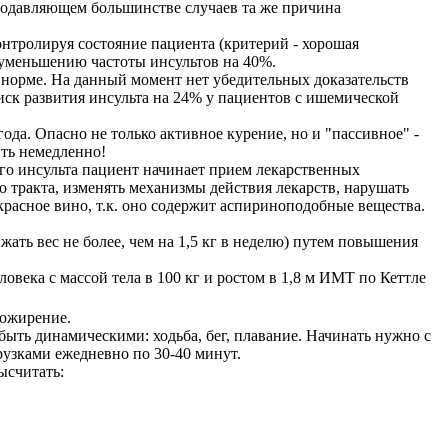
 подавляющем большинстве случаев та же причина
нтролируя состояние пациента (критерий - хорошая
т уменьшению частоты инсультов на 40%.
к норме. На данный момент нет убедительных доказательств
иск развития инсульта на 24% у пациентов с ишемической
ода. Опасно не только активное курение, но и "пассивное" -
ить немедленно!
ого инсульта пациент начинает прием лекарственных
 тракта, изменять механизмы действия лекарств, нарушать
расное вино, т.к. оно содержит аспириноподобные вещества.
ать вес не более, чем на 1,5 кг в неделю) путем повышения
ловека с массой тела в 100 кг и ростом в 1,8 м ИМТ по Кеттле
 ожирение.
быть динамическими: ходьба, бег, плавание. Начинать нужно с
рузками ежедневно по 30-40 минут.
ысчитать: