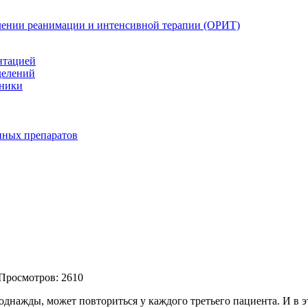
елении реанимации и интенсивной терапии (ОРИТ)
нтацией
делений
иники
нных препаратов
 Просмотров: 2610
нажды, может повториться у каждого третьего пациента. И в эт