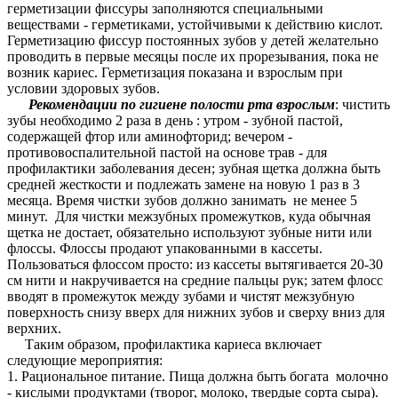
герметизации фиссуры заполняются специальными
веществами - герметиками, устойчивыми к действию кислот.
Герметизацию фиссур постоянных зубов у детей желательно
проводить в первые месяцы после их прорезывания, пока не
возник кариес. Герметизация показана и взрослым при
условии здоровых зубов.
Рекомендации по гигиене полости рта взрослым
: чистить
зубы необходимо 2 раза в день : утром - зубной пастой,
содержащей фтор или аминофторид; вечером -
противовоспалительной пастой на основе трав - для
профилактики заболевания десен; зубная щетка должна быть
средней жесткости и подлежать замене на новую 1 раз в 3
месяца. Время чистки зубов должно занимать не менее 5
минут. Для чистки межзубных промежутков, куда обычная
щетка не достает, обязательно используют зубные нити или
флоссы. Флоссы продают упакованными в кассеты.
Пользоваться флоссом просто: из кассеты вытягивается 20-30
см нити и накручивается на средние пальцы рук; затем флосс
вводят в промежуток между зубами и чистят межзубную
поверхность снизу вверх для нижних зубов и сверху вниз для
верхних.
Таким образом, профилактика кариеса включает
следующие мероприятия:
1. Рациональное питание. Пища должна быть богата молочно
- кислыми продуктами (творог, молоко, твердые сорта сыра).