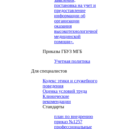
заявлений,
постановка на учет и
предоставление
информации об
организации
оказания
высокотехнологичной
медицинской
помощи».
Приказы ГБУЗ МГБ
Учетная политика
Для специалистов
Кодекс этики и служебного
поведения
Оценка условий труда
Клинические
рекомендации
Cтандарты
план по внедрению
приказ №1257
профессиональные