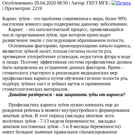
Опубликовано 20.04.2020 08:50
|
Автор: ГБУЗ МГБ
|
| Просмотров: 2219
Кариес зубов - это проблема современного мира, более 90%
населения земного шара подвержены данному заболеванию.
Кариес - это патологический процесс, проявляющийся
после прорезывания зубов, при котором происходит
размягчение эмали с последующим образованием полости.
Основными факторами, провоцирующими начало кариеса,
являются: зубной налет, плохая гигиена полости рта,
чрезмерное употребление углеводов, недостаток фтора в воде
и пищи. Поэтому эффективная система профилактики должна
быть направлена на устранение данных факторов. Врачи -
стоматологи участвуют в реализации медицинских мер
профилактики кариеса путем обучения гигиене полости рта,
подбору зубных паст и зубных щеток и применения
стоматологических материалов.
Давайте разберемся - как защитить зубы от кариеса?
Профилактику кариеса зубов нужно начинать еще до
рождения ребенка в момент внутриутробного формирования
зачатков зубов. В этот период (закладка зачатков всех
молочных зубов - 7-13 неделя беременности; закладка
зачатков постоянных зубов - 5 и 8 месяцы беременности)
имеет большое значение правильное сбалансированное