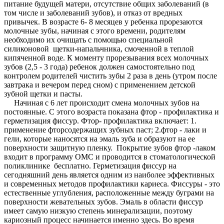
питание будущей матери, отсутствие общих заболеваний (в
том числе и заболеваний зубов), и отказ от вредных
привычек. В возрасте 6- 8 месяцев у ребенка прорезаются
молочные зубы, начиная с этого времени, родителям
необходимо их очищать с помощью специальной
силиконовой щетки-напальчника, смоченной в теплой
кипяченной воде. К моменту прорезывания всех молочных
зубов (2,5 - 3 года) ребенок должен самостоятельно под
контролем родителей чистить зубы 2 раза в день (утром после
завтрака и вечером перед сном) с применением детской
зубной щетки и пасты.
Начиная с 6 лет происходит смена молочных зубов на
постоянные. С этого возраста показана фтор - профилактика и
герметизация фиссур. Фтор- профилактика включает: 1.
применение фторсодержащих зубных паст; 2.фтор - лаки и
гели, которые наносятся на эмаль зуба и образуют на ее
поверхности защитную пленку. Покрытие зубов фтор -лаком
входит в программу ОМС и проводится в стоматологической
поликлинике бесплатно. Герметизация фиссур на
сегодняшний день является одним из наиболее эффективных
и современных методов профилактики кариеса. Фиссуры - это
естественные углубления, расположенные между буграми на
поверхности жевательных зубов. Эмаль в области фиссур
имеет самую низкую степень минерализации, поэтому
кариозный процесс начинается именно здесь. Во время