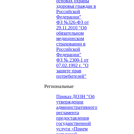
основах охраны
здоровья граждан в
Российской
Федерации"
ФЗ №326-ФЗ от
29.11.2010 "Об
обязательном
медицинском
страховании в
Российской
Федерации"
ФЗ № 2300-1 от
07.02.1992 г. "О
защите прав
потребителей"
Региональные
Приказ ДОЗН "Об
утверждении
административного
регламента
предоставления
государственной
услуги «Прием