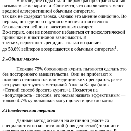
В последние годы стали широко распространяться так
называемые испарители. Считается, что они являются менее
вредной альтернативной обычным сигаретам,
так как не содержат табака. Однако это мнение ошибочно. Во-
первых, нет единого научного мнения относительно
безопасности вейпов и электронных сигарет.
Во-вторых, они не помогают избавиться от психологической
привычки и никотиновой зависимости. В-
третьих, вероятность рецидива только возрастает —
1
до 58,8% вейперов возвращаются к обычным сигаретам
.
2.
«Одним махом»
Порядка 75% бросающих курить пытаются сделать это
без постороннего вмешательства. Они не прибегают к
помощи специалистов или медицинских препаратов, разве
что руководствуются методикой Аллена Карра (книга
«Легкий способ бросить курить»). Несмотря на
«популярность» способа, его нельзя назвать эффективным —
только 4-7% курильщиков могут довести дело до конца.
3.
Поведенческая терапия
Данный метод основан на активной работе со
специалистом по когнитивной (поведенческой) терапии и
совместном поиске пути к полному отказу от курения. В