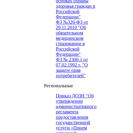
основах охраны
здоровья граждан в
Российской
Федерации"
ФЗ №326-ФЗ от
29.11.2010 "Об
обязательном
медицинском
страховании в
Российской
Федерации"
ФЗ № 2300-1 от
07.02.1992 г. "О
защите прав
потребителей"
Региональные
Приказ ДОЗН "Об
утверждении
административного
регламента
предоставления
государственной
услуги «Прием