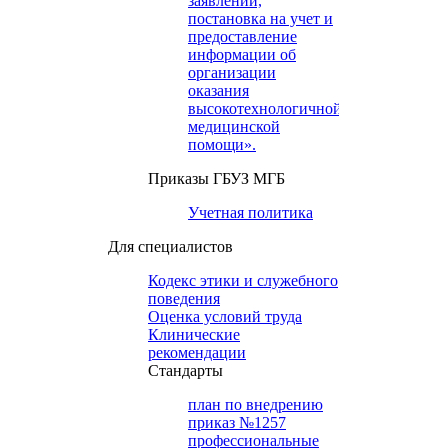
заявлений,
постановка на учет и
предоставление
информации об
организации
оказания
высокотехнологичной
медицинской
помощи».
Приказы ГБУЗ МГБ
Учетная политика
Для специалистов
Кодекс этики и служебного
поведения
Оценка условий труда
Клинические
рекомендации
Cтандарты
план по внедрению
приказ №1257
профессиональные