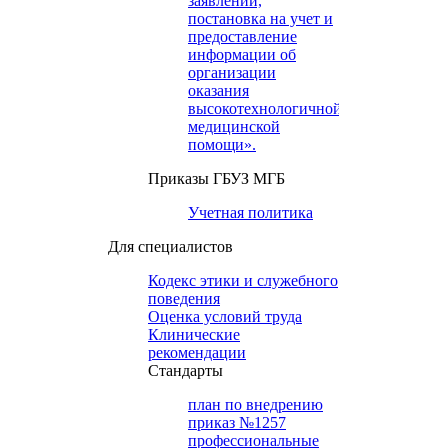
заявлений,
постановка на учет и
предоставление
информации об
организации
оказания
высокотехнологичной
медицинской
помощи».
Приказы ГБУЗ МГБ
Учетная политика
Для специалистов
Кодекс этики и служебного
поведения
Оценка условий труда
Клинические
рекомендации
Cтандарты
план по внедрению
приказ №1257
профессиональные