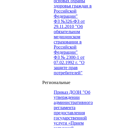
основах охраны
здоровья граждан в
Российской
Федерации"
ФЗ №326-ФЗ от
29.11.2010 "Об
обязательном
медицинском
страховании в
Российской
Федерации"
ФЗ № 2300-1 от
07.02.1992 г. "О
защите прав
потребителей"
Региональные
Приказ ДОЗН "Об
утверждении
административного
регламента
предоставления
государственной
услуги «Прием