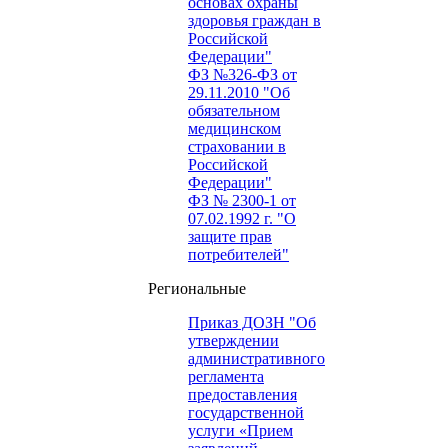
основах охраны
здоровья граждан в
Российской
Федерации"
ФЗ №326-ФЗ от
29.11.2010 "Об
обязательном
медицинском
страховании в
Российской
Федерации"
ФЗ № 2300-1 от
07.02.1992 г. "О
защите прав
потребителей"
Региональные
Приказ ДОЗН "Об
утверждении
административного
регламента
предоставления
государственной
услуги «Прием