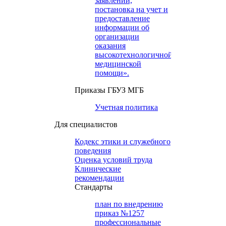
заявлений,
постановка на учет и
предоставление
информации об
организации
оказания
высокотехнологичной
медицинской
помощи».
Приказы ГБУЗ МГБ
Учетная политика
Для специалистов
Кодекс этики и служебного
поведения
Оценка условий труда
Клинические
рекомендации
Cтандарты
план по внедрению
приказ №1257
профессиональные