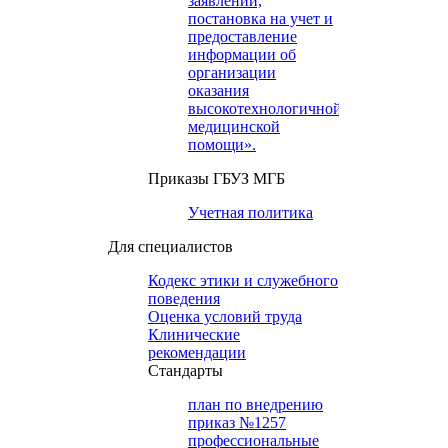
заявлений,
постановка на учет и
предоставление
информации об
организации
оказания
высокотехнологичной
медицинской
помощи».
Приказы ГБУЗ МГБ
Учетная политика
Для специалистов
Кодекс этики и служебного
поведения
Оценка условий труда
Клинические
рекомендации
Cтандарты
план по внедрению
приказ №1257
профессиональные