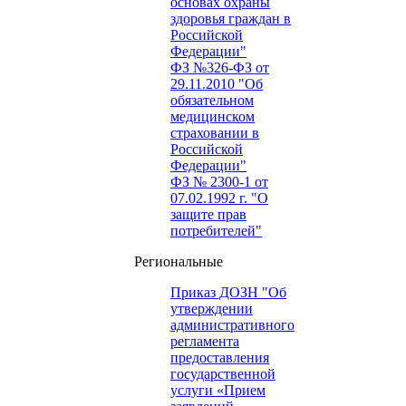
основах охраны
здоровья граждан в
Российской
Федерации"
ФЗ №326-ФЗ от
29.11.2010 "Об
обязательном
медицинском
страховании в
Российской
Федерации"
ФЗ № 2300-1 от
07.02.1992 г. "О
защите прав
потребителей"
Региональные
Приказ ДОЗН "Об
утверждении
административного
регламента
предоставления
государственной
услуги «Прием