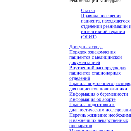
Рекомендации Минздрава
Статьи
Правила посещения
пациента, находящегося 
отделении реанимации 
интенсивной терапии
(ОРИТ)
Доступная среда
Порядок ознакомления
пациентов с медицинской
документацией
Внутренний распорядок для
пациентов стационарных
отделений
Правила внутреннего распоря
для пациентов поликлиники
Информация о беременности
Информация об аборте
Правила подготовки к
диагностическим исследован
Перечнь жизненно необходим
и важнейших лекарственных
препаратов
Медицинские ролики