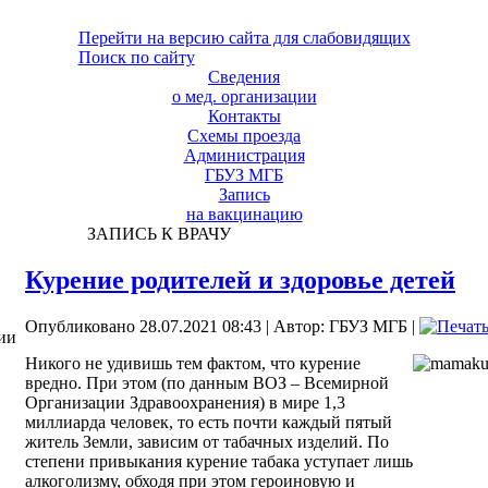
Перейти на версию сайта для слабовидящих
Поиск по сайту
Сведения
о мед. организации
Контакты
Схемы проезда
Администрация
ГБУЗ МГБ
Запись
на вакцинацию
ЗАПИСЬ К ВРАЧУ
Курение родителей и здоровье детей
Опубликовано 28.07.2021 08:43
|
Автор: ГБУЗ МГБ
|
ии
Никого не удивишь тем фактом, что курение
вредно. При этом (по данным ВОЗ – Всемирной
Организации Здравоохранения) в мире 1,3
миллиарда человек, то есть почти каждый пятый
житель Земли, зависим от табачных изделий. По
степени привыкания курение табака уступает лишь
алкоголизму, обходя при этом героиновую и