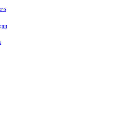
ого
ции
ю