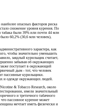
з наиболее опасных факторов риска
 стало снижение уровня курения. По
 табака были 39% или почти 44 млн
было 60,2% (30,6 млн человек),
административного характера, как
того, чтобы значительно уменьшить
авило, заядлый курильщик считает,
овершенно забывая об окружающих
 также поступает в окружающий
рвичный дым - тот, что человек
шат пассивные курильщики.
сах и одежде окружающих людей.
icotine & Tobacco Research, около
 тестировании, имели значительный
торичного и третичного табачного
, что пассивное курение может
 женщина мечтает иметь физически и