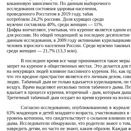
кокаиновую зависимости. По данным выборочного
исследования состояния здоровья населения,
проведенного Росстатом в 2019 году, табак
потребляли 24,2% россиян. Доля курящих среди
мужчин составляла 40%, среди женщин — 11%.
Цифры впечатляют, учитывая, что курение является одним и
для россиян. Но общей тенденцией за последнее десятилетие
данным исследования, в 2009 году активными курильщиками
человек взрослого населения России. Среди мужчин таковых 
среди женщин — 21,7% (13,3 млн).
В последнее время все чаще принимаются такие меры 
запрет на курение в общественных местах. Это делается для 
на некурящих людей влияние пассивного курения. Но, как пр
что это вредное пристрастие является его личным делом, с
людях. Табачный дым не только вдыхается курильщиком, он
воздух. Врачи выделяют несколько типов табачного дыма. Пе
вдыхает в процессе курения, вторичный - дым, которым ды
Третичный табачный дым оседает во время курения на воло
Согласно исследованию, опубликованному в журнале N
63% младенцев и детей младшего возраста, участвовавших в
уровень котинина, что свидетельствует о сильном влиянии в
дыма. Исследователи обнаружили, что родители знают о том
навредить детям, но часто не знают, каким образом. Каждая