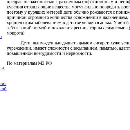
предрасположенностью к различным инфекционным и неинф
курения отравляющие вещества могут сильно повредить рост
поэтому у курящих матерей дети обычно рождаются с пониже
причиной огромного количества осложнений в дальнейшем.
хроническим заболеванием в детстве является астма. У детей
заболеваний астмой и появления респираторных симптомов 
мокрота).
о
Дети, вынужденные дышать дымом сигарет, хуже успе
учреждении, имеют сложности с засыпанием, памятью, адапта
повышенной возбудимости и нервозности.
По материалам МЗ РФ
 и
ния
ной