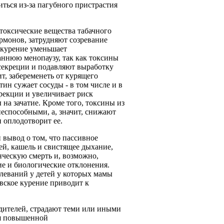
иться из-за пагубного пристрастия
 токсические вещества табачного
рмонов, затрудняют созревание
 курение уменьшает
аннюю менопаузу, так как токсины
секреции и подавляют выработку
т, забеременеть от курящего
ин сужает сосуды - в том числе и в
рекции и увеличивает риск
на зачатие. Кроме того, токсины из
еспособными, а, значит, снижают
и оплодотворит ее.
вывод о том, что пассивное
ей, кашель и свистящее дыхание,
нческую смерть и, возможно,
е и биологические отклонения.
олеваний у детей у которых мамы
цовское курение приводит к
одителей, страдают теми или иными
ся повышенной