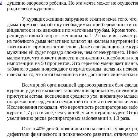
ы
душевно здорового ребенка. Но эта мечта может не осуществ
родителей к курению.
У курящих женщин затруднено зачатие из-за того, что
дыма тормозят выработку необходимых при беременности го
яйцеклеток и их движение по маточным трубам. Кроме того,
репродуктивный возраст женщины на 1–2 года и вызывает р
из табачного дыма негативно влияют на железы внутренней 
«женских» гормонов эстрогенов. Даже если женщина не кури
мужчины ей будет гораздо сложнее, чем от некурящего. Никот
малом тазу, что может привести к снижению способности к э
импотенции на 50 процентов. Это серьезно уменьшает шансы 
табачного дыма повреждают сперматозоиды, делая их нежизн
в
шансы на то, что хотя бы один из них достигнет яйцеклетки 
Всемирной организацией здравоохранения был сделан 
курение у детей вызывает заболевания бронхитом, пневмони
приступы астмы, воспаление среднего уха, внезапную младе
повреждение сердечно-сосудистой системы и неврологически
Исследования показали, что вероятность респираторных заб
курят в 1,7 раза выше, чем у детей, чьи матери не курят. От
увеличению риска респираторных заболеваний в 1,3 раза.
Около 40% детей, появившихся на свет от курящих р
дефектами физического и психического развития, отличают