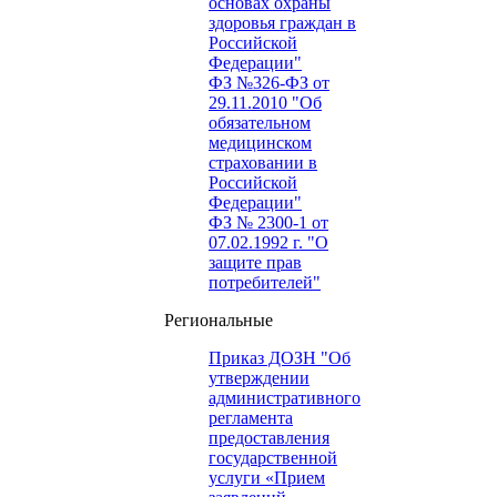
основах охраны
здоровья граждан в
Российской
Федерации"
ФЗ №326-ФЗ от
29.11.2010 "Об
обязательном
медицинском
страховании в
Российской
Федерации"
ФЗ № 2300-1 от
07.02.1992 г. "О
защите прав
потребителей"
Региональные
Приказ ДОЗН "Об
утверждении
административного
регламента
предоставления
государственной
услуги «Прием