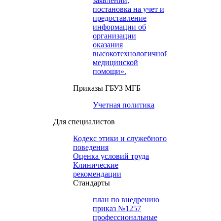
заявлений,
постановка на учет и
предоставление
информации об
организации
оказания
высокотехнологичной
медицинской
помощи».
Приказы ГБУЗ МГБ
Учетная политика
Для специалистов
Кодекс этики и служебного
поведения
Оценка условий труда
Клинические
рекомендации
Cтандарты
план по внедрению
приказ №1257
профессиональные