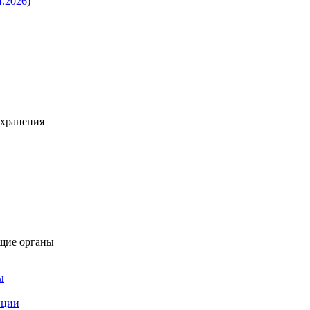
4.2026)
охранения
щие органы
ы
пции