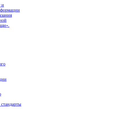
 и
нформации
азания
ной
ощи».
ого
ции
ю
 стандарты