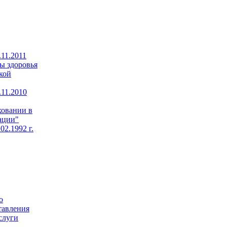
11.2011
ы здоровья
кой
11.2010
ховании в
ации"
02.1992 г.
о
тавления
слуги
,