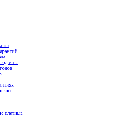
ьной
гарантий
нам
год и на
 годов
Б
антиях
нской
е платные