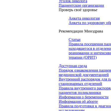
Уголок онколога
Пациентские организации
Проверь своё здоровье
Анкета онкология
Анкета по здоровому об
Рекомендации Минздрава
Статьи
Правила посещения пац
находящегося в отделен
реанимации и интенсив
терапии (ОРИТ)
Доступная среда
Порядок ознакомления пациен
медицинской документацией
Внутренний распорядок для п
стационарных отделений
Правила внутреннего распоря
пациентов поликлиники
Информация о беременности
Информация об аборте
Правила подготовки к диагно
исследованиям