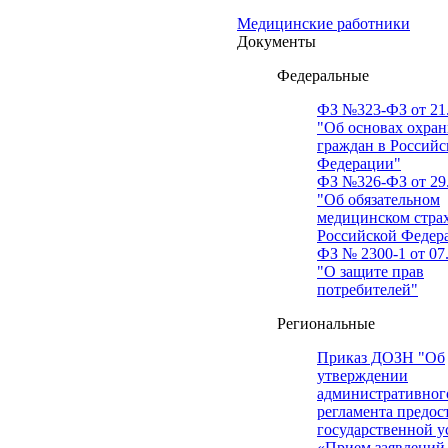
Медицинские работники
Документы
Федеральные
ФЗ №323-ФЗ от 21.
"Об основах охран
граждан в Российс
Федерации"
ФЗ №326-ФЗ от 29.
"Об обязательном
медицинском стра
Российской Федер
ФЗ № 2300-1 от 07.
"О защите прав
потребителей"
Региональные
Приказ ДОЗН "Об
утверждении
административног
регламента предос
государственной у
«Прием заявлений