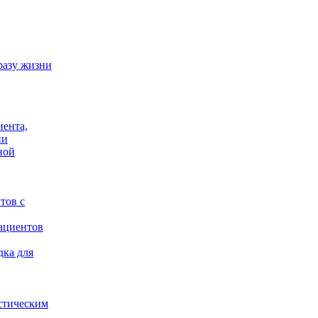
разу жизни
иента,
ии
ной
тов с
ациентов
дка для
стическим