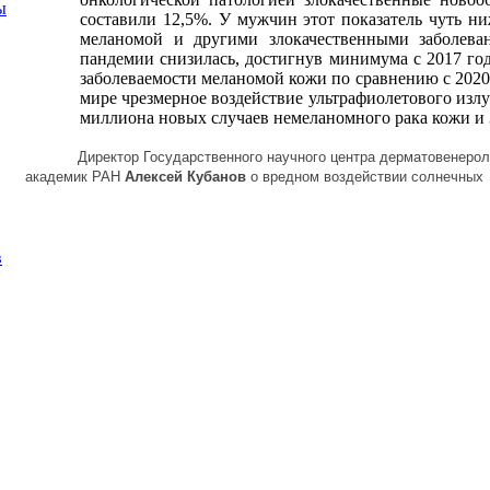
ы
составили 12,5%. У мужчин этот показатель чуть н
меланомой и другими злокачественными заболев
пандемии снизилась, достигнув минимума с 2017 год
заболеваемости меланомой кожи по сравнению с 2020
мире чрезмерное воздействие ультрафиолетового излу
миллиона новых случаев немеланомного рака кожи и 
Директор Государственного научного центра дерматовенеро
академик РАН
Алексей Кубанов
о вредном воздействии солнечных
в