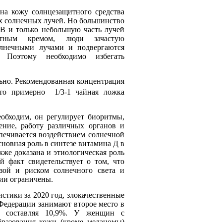
кожу солнцезащитного средства
х солнечных лучей. Но большинство
В и только небольшую часть лучей
итным кремом, люди зачастую
лнечными лучами и подвергаются
. Поэтому необходимо избегать
. Рекомендованная концентрация
это примерно 1/3-1 чайная ложка
одим, он регулирует биоритмы,
ение, работу различных органов и
печивается воздействием солнечной
сновная роль в синтезе витамина Д в
же доказана и этиологическая роль
 факт свидетельствует о том, что
зой и риском солнечного света и
ии ограничены.
ки за 2020 год, злокачественные
Федерации занимают второе место в
и, составляя 10,9%. У женщин с
бразования кожи (кроме меланомы)