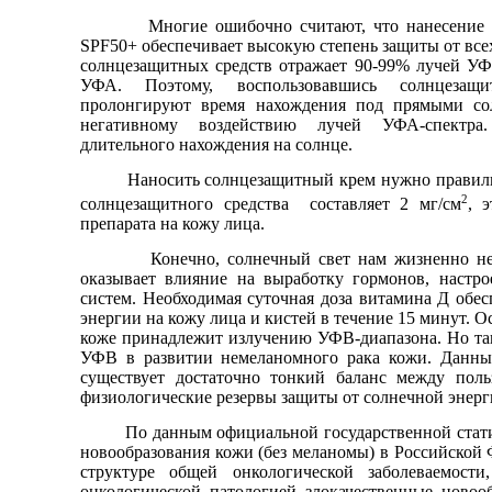
Многие ошибочно считают, что нанесение на 
SPF50+ обеспечивает высокую степень защиты от все
солнцезащитных средств отражает 90-99% лучей УФ
УФА. Поэтому, воспользовавшись солнцезащ
пролонгируют время нахождения под прямыми со
негативному воздействию лучей УФА-спектра
длительного нахождения на солнце.
Наносить солнцезащитный крем нужно правильно
2
солнцезащитного средства составляет 2 мг/см
, 
препарата на кожу лица.
Конечно, солнечный свет нам жизненно необх
оказывает влияние на выработку гормонов, настро
систем. Необходимая суточная доза витамина Д обес
энергии на кожу лица и кистей в течение 15 минут. О
коже принадлежит излучению УФB-диапазона. Но так
УФВ в развитии немеланомного рака кожи. Данный
существует достаточно тонкий баланс между поль
физиологические резервы защиты от солнечной энерг
По данным официальной государственной статисти
новообразования кожи (без меланомы) в Российской 
структуре общей онкологической заболеваемост
онкологической патологией злокачественные новоо