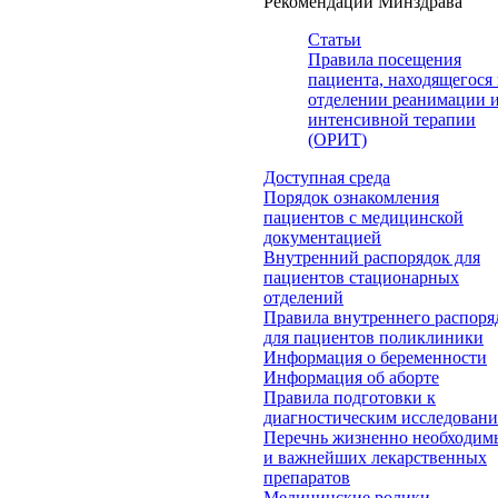
Рекомендации Минздрава
Статьи
Правила посещения
пациента, находящегося 
отделении реанимации 
интенсивной терапии
(ОРИТ)
Доступная среда
Порядок ознакомления
пациентов с медицинской
документацией
Внутренний распорядок для
пациентов стационарных
отделений
Правила внутреннего распоря
для пациентов поликлиники
Информация о беременности
Информация об аборте
Правила подготовки к
диагностическим исследован
Перечнь жизненно необходим
и важнейших лекарственных
препаратов
Медицинские ролики