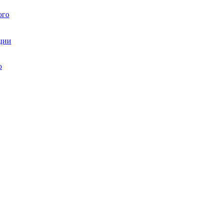
ого
ции
ю