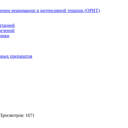
елении реанимации и интенсивной терапии (ОРИТ)
нтацией
делений
иники
нных препаратов
 Просмотров: 1671