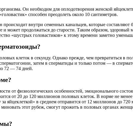
организма. Он необходим для оплодотворения женской яйцеклет
 «головастик» способен преодолеть около 10 сантиметров.
Он происходит внутри семенных канальцев, которые составляют 
те и может продолжаться до старости. Таким образом, здоровый
ество «шустрых головастиков» к этому времени заметно уменьшает
перматозоиды?
оловых клеток в секунду. Однако прежде, чем превратиться в п
сперматогонии, затем в сперматиды и только потом — в спермат
о 72 — 74 дней.
рме?
мости от физиологических особенностей, эмоционального сост
ится от 20 до 120 миллионов половых клеток. В норме не менее
 за яйцеклеткой» в среднем отправится от 12 миллионов до 720
миновать этот рубеж, смогут прожить в половых органах женщина
рмы?