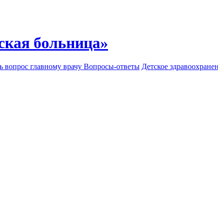
ская больница»
ь вопрос главному врачу
Вопросы-ответы
Детское здравоохране