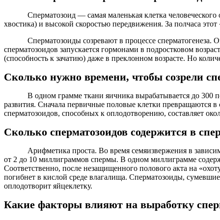
Сперматозоид — самая маленькая клетка человеческого 
хвостика) и высокой скоростью передвижения. За полчаса этот
Сперматозоиды созревают в процессе сперматогенеза. 
сперматозоидов запускается гормонами в подростковом возрас
(способность к зачатию) даже в преклонном возрасте. Но колич
Сколько нужно времени, чтобы созрели с
В одном грамме ткани яичника вырабатывается до 300 п
развития. Сначала первичные половые клетки превращаются в 
сперматозоидов, способных к оплодотворению, составляет окол
Сколько сперматозоидов содержится в спе
Арифметика проста. Во время семяизвержения в зависи
от 2 до 10 миллиграммов спермы. В одном миллиграмме содерж
Соответственно, после незащищенного полового акта на «охоту
погибнет в кислой среде влагалища. Сперматозоиды, сумевшие 
оплодотворит яйцеклетку.
Какие факторы влияют на выработку спе