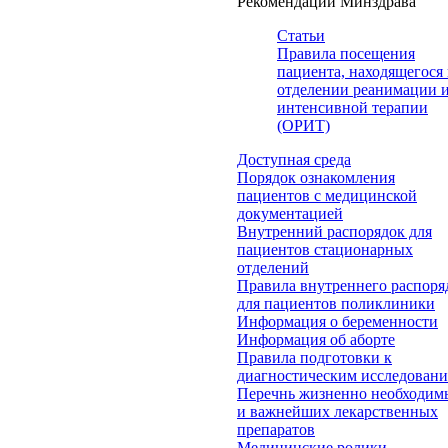
Рекомендации Минздрава
Статьи
Правила посещения
пациента, находящегося 
отделении реанимации 
интенсивной терапии
(ОРИТ)
Доступная среда
Порядок ознакомления
пациентов с медицинской
документацией
Внутренний распорядок для
пациентов стационарных
отделений
Правила внутреннего распоря
для пациентов поликлиники
Информация о беременности
Информация об аборте
Правила подготовки к
диагностическим исследован
Перечнь жизненно необходим
и важнейших лекарственных
препаратов
Медицинские ролики