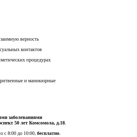
 взаимную верность
ксуальных контактов
сметических процедурах
бритвенные и маникюрные​
ыми заболеваниями
спект 50 лет Комсомола, д.18
.
 с 8:00 до 10:00,
бесплатно
.