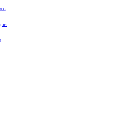
ого
ции
ю