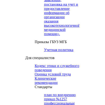
заявлений,
постановка на учет и
предоставление
информации об
организации
оказания
высокотехнологичной
медицинской
помощи».
Приказы ГБУЗ МГБ
Учетная политика
Для специалистов
Кодекс этики и служебного
поведения
Оценка условий труда
Клинические
рекомендации
Cтандарты
план по внедрению
приказ №1257
профессиональные