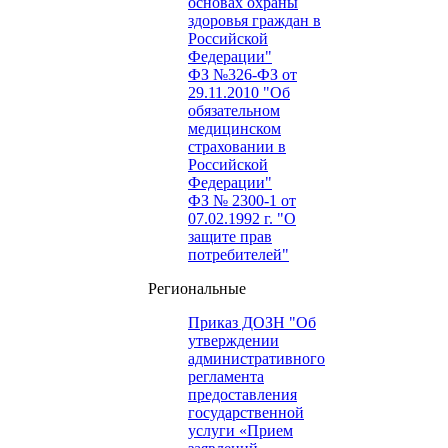
основах охраны
здоровья граждан в
Российской
Федерации"
ФЗ №326-ФЗ от
29.11.2010 "Об
обязательном
медицинском
страховании в
Российской
Федерации"
ФЗ № 2300-1 от
07.02.1992 г. "О
защите прав
потребителей"
Региональные
Приказ ДОЗН "Об
утверждении
административного
регламента
предоставления
государственной
услуги «Прием