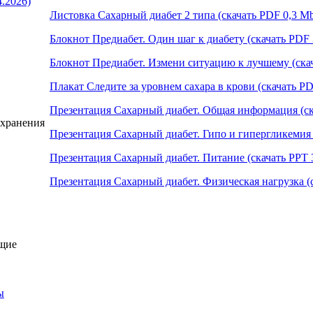
4.2026)
Листовка Сахарный диабет 2 типа (скачать PDF 0,3 M
Блокнот Предиабет. Один шаг к диабету (скачать PDF 
Блокнот Предиабет. Измени ситуацию к лучшему (ска
Плакат Следите за уровнем сахара в крови (скачать PD
Презентация Сахарный диабет. Общая информация (ск
охранения
Презентация Сахарный диабет. Гипо и гипергликемия 
Презентация Сахарный диабет. Питание (скачать PPT 
Презентация Сахарный диабет. Физическая нагрузка (
щие
ы