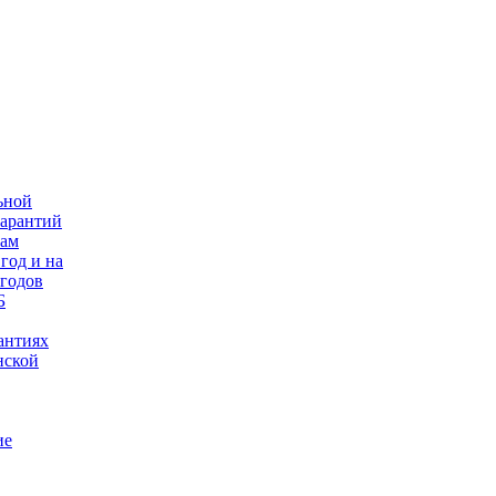
ьной
гарантий
нам
год и на
 годов
Б
антиях
нской
ие