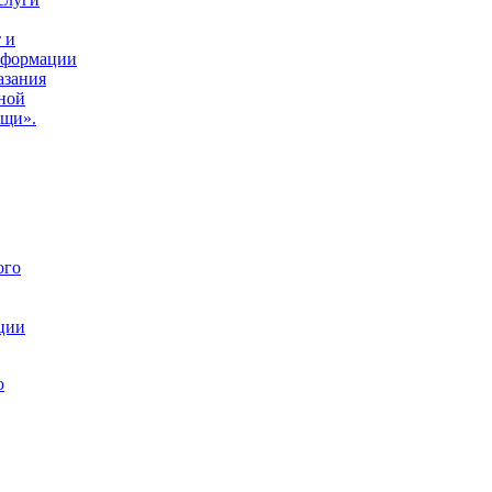
,
 и
нформации
азания
ной
ощи».
ого
ции
ю