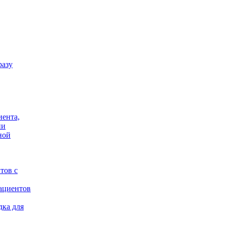
разу
иента,
ии
ной
тов с
ациентов
дка для