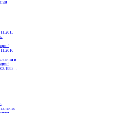
пции
11.2011
ны
в
ации"
11.2010
ховании в
ации"
02.1992 г.
о
тавления
слуги