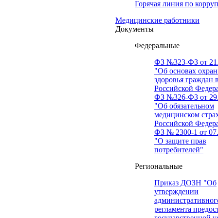
Горячая линия по корру
Медицинские работники
Документы
Федеральные
ФЗ №323-ФЗ от 21.
"Об основах охра
здоровья граждан 
Российской Федер
ФЗ №326-ФЗ от 29.
"Об обязательном
медицинском стра
Российской Федер
ФЗ № 2300-1 от 07.
"О защите прав
потребителей"
Региональные
Приказ ДОЗН "Об
утверждении
административног
регламента предос
государственной у