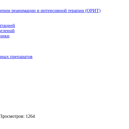
елении реанимации и интенсивной терапии (ОРИТ)
нтацией
делений
иники
нных препаратов
 Просмотров: 1264