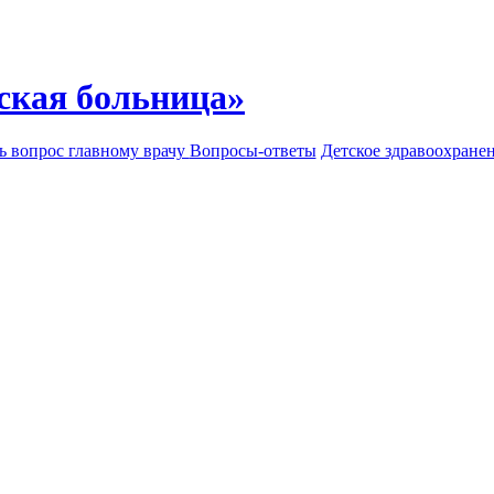
ская больница»
ь вопрос главному врачу
Вопросы-ответы
Детское здравоохране