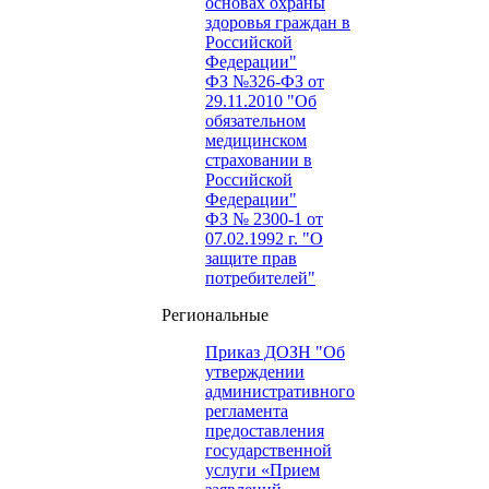
основах охраны
здоровья граждан в
Российской
Федерации"
ФЗ №326-ФЗ от
29.11.2010 "Об
обязательном
медицинском
страховании в
Российской
Федерации"
ФЗ № 2300-1 от
07.02.1992 г. "О
защите прав
потребителей"
Региональные
Приказ ДОЗН "Об
утверждении
административного
регламента
предоставления
государственной
услуги «Прием