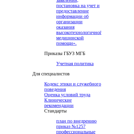
заявлений,
постановка на учет и
предоставление
информации об
организации
оказания
высокотехнологичной
медицинской
помощи».
Приказы ГБУЗ МГБ
Учетная политика
Для специалистов
Кодекс этики и служебного
поведения
Оценка условий труда
Клинические
рекомендации
Cтандарты
план по внедрению
приказ №1257
профессиональные