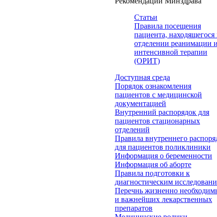
Рекомендации Минздрава
Статьи
Правила посещения
пациента, находящегося 
отделении реанимации 
интенсивной терапии
(ОРИТ)
Доступная среда
Порядок ознакомления
пациентов с медицинской
документацией
Внутренний распорядок для
пациентов стационарных
отделений
Правила внутреннего распоря
для пациентов поликлиники
Информация о беременности
Информация об аборте
Правила подготовки к
диагностическим исследован
Перечнь жизненно необходим
и важнейших лекарственных
препаратов
Медицинские ролики