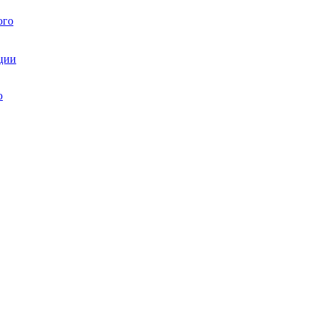
ого
ции
ю