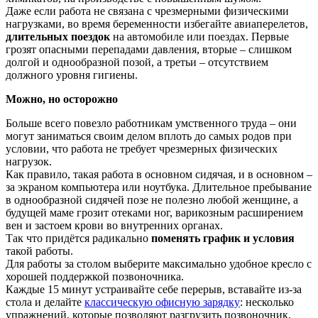
Даже если работа не связана с чрезмерными физическими
нагрузками, во время беременности избегайте авиаперелетов,
длительных поездок
на автомобиле или поездах. Первые
грозят опасными перепадами давления, вторые – слишком
долгой и однообразной позой, а третьи – отсутствием
должного уровня гигиены.
Можно, но осторожно
Больше всего повезло работникам умственного труда – они
могут заниматься своим делом вплоть до самых родов при
условии, что работа не требует чрезмерных физических
нагрузок.
Как правило, такая работа в основном сидячая, и в основном –
за экраном компьютера или ноутбука. Длительное пребывание
в однообразной сидячей позе не полезно любой женщине, а
будущей маме грозит отеками ног, варикозным расширением
вен и застоем крови во внутренних органах.
Так что придётся радикально
поменять график и условия
такой работы.
Для работы за столом выберите максимально удобное кресло с
хорошей поддержкой позвоночника.
Каждые 15 минут устраивайте себе перерыв, вставайте из-за
стола и делайте
классическую офисную зарядку
: несколько
упражнений, которые позволяют разгрузить позвоночник,