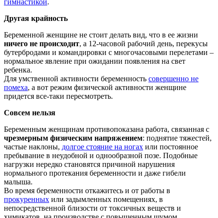
гимнастикой
.
Другая крайность
Беременной женщине не стоит делать вид, что в ее жизни
ничего не происходит
, а 12-часовой рабочий день, перекусы
бутербродами и командировки с многочасовыми перелетами –
нормальное явление при ожидании появления на свет
ребенка.
Для умственной активности беременность
совершенно не
помеха
, а вот режим физической активности женщине
придется все-таки пересмотреть.
Совсем нельзя
Беременным женщинам противопоказана работа, связанная с
чрезмерным физическим напряжением
: поднятие тяжестей,
частые наклоны,
долгое стояние на ногах
или постоянное
пребывание в неудобной и однообразной позе. Подобные
нагрузки нередко становятся причиной нарушения
нормального протекания беременности и даже гибели
малыша.
Во время беременности откажитесь и от работы в
прокуренных
или задымленных помещениях, в
непосредственной близости от токсичных веществ и
химикатов, на производстве с повышенным шумом.