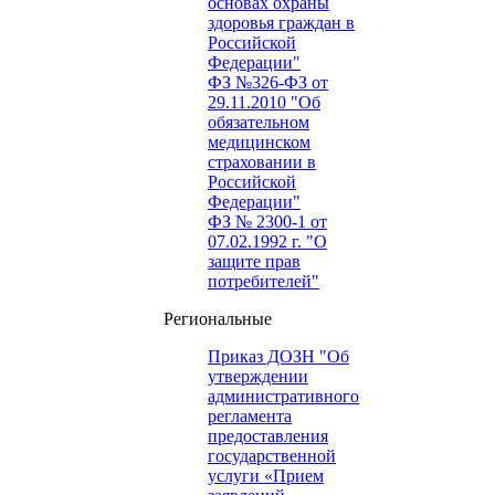
основах охраны
здоровья граждан в
Российской
Федерации"
ФЗ №326-ФЗ от
29.11.2010 "Об
обязательном
медицинском
страховании в
Российской
Федерации"
ФЗ № 2300-1 от
07.02.1992 г. "О
защите прав
потребителей"
Региональные
Приказ ДОЗН "Об
утверждении
административного
регламента
предоставления
государственной
услуги «Прием