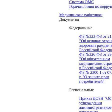
Система ОМС
Горячая линия по корру
Медицинские работники
Документы
Федеральные
ФЗ №323-ФЗ от 21.
"Об основах охра
здоровья граждан 
Российской Федер
ФЗ №326-ФЗ от 29.
"Об обязательном
медицинском стра
в Российской Фед
ФЗ № 2300-1 от 07
г. "О защите прав
потребителей"
Региональные
Приказ ДОЗН "Об
утверждении
административног
регламента