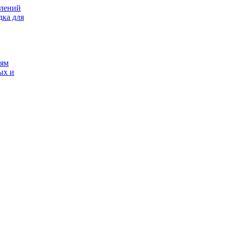
елений
дка для
иям
ых и