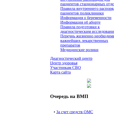
пациентов стационарных отд
Правила внутреннего распоря
пациентов поликлиники
Информация о беременности
Информация об аборте
Правила подготовки к
диагностическим исследован
Перечнь жизненно необходим
важнейших лекарственных
препаратов
Медицинские ролики
Диагностический центр
Центр здоровья
Участникам СВО
Карта сайта
Очередь на ВМП
•
За счет средств ОМС