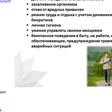
4.2026)
щие
ы