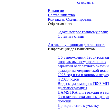
стандарты
Вакансии
Наставничество
Контакты. Схемы проезда
Обратная связь
Задать вопрос главному врачу
Оставить отзыв
Антикоррупционная деятельность
Информация для пациентов
Об утверждении Территориал
программы государственных
гарантий бесплатного оказани
гражданам медицинской помо
2026 год и на плановый перио
и 2028 годов
Виды мед.помощи в ГБУЗ МГ
Диспансеризация
ПАМЯТКА для граждан о гар
бесплатного оказания медици
помощи
Прикрепление к участку