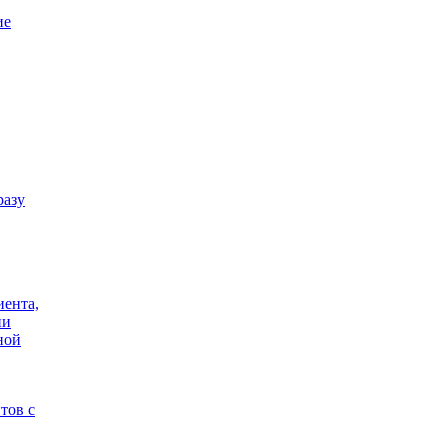
ие
разу
иента,
ии
ной
тов с