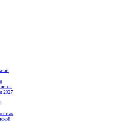
ьной
я
щи на
д 2027
Б
антиях
нской