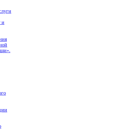
слуги
,
 и
ния
ной
ощи».
ого
ции
ю