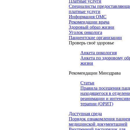
Платные услуги
Специалисты предоставляющ
платные услуги
Информация ОМС
Рекомендации врача
Здоровый образ жизни
Уголок онколога
Пациентские организации
Проверь своё здоровье
Анкета онкология
Анкета по здоровому об
жизни
Рекомендации Минздрава
Статьи
Правила посещения пац
находящегося в отделен
реанимации и интенсив
терапии (ОРИТ)
Доступная среда
Порядок ознакомления пациен
медицинской документацией
Внутренний распорядок для