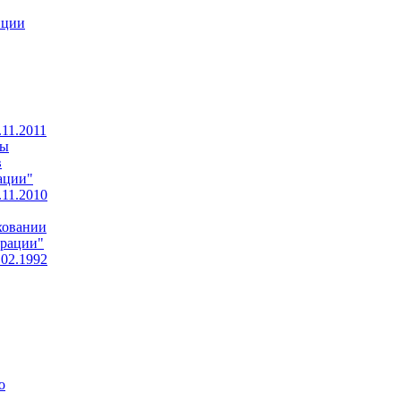
пции
11.2011
ны
в
ации"
11.2010
ховании
ерации"
.02.1992
о