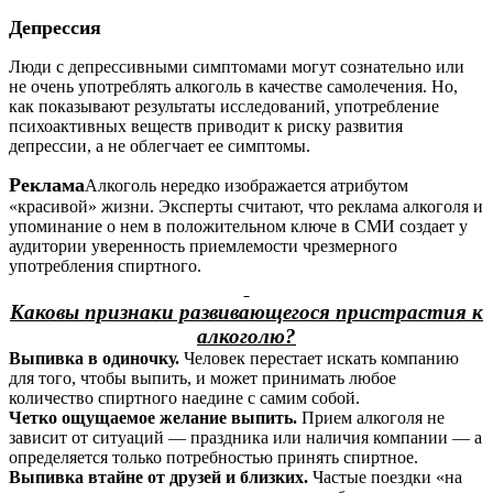
Депрессия
Люди с депрессивными симптомами могут сознательно или
не очень употреблять алкоголь в качестве самолечения. Но,
как показывают результаты исследований, употребление
психоактивных веществ приводит к риску развития
депрессии, а не облегчает ее симптомы.
Реклама
Алкоголь нередко изображается атрибутом
«красивой» жизни. Эксперты считают, что реклама алкоголя и
упоминание о нем в положительном ключе в СМИ создает у
аудитории уверенность приемлемости чрезмерного
употребления спиртного.
Каковы признаки развивающегося пристрастия к
алкоголю?
Выпивка в одиночку.
Человек перестает искать компанию
для того, чтобы выпить, и может принимать любое
количество спиртного наедине с самим собой.
Четко ощущаемое желание выпить.
Прием алкоголя не
зависит от ситуаций — праздника или наличия компании — а
определяется только потребностью принять спиртное.
Выпивка втайне от друзей и близких.
Частые поездки «на