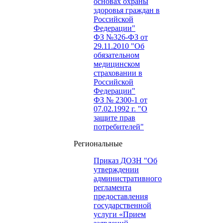
основах охраны
здоровья граждан в
Российской
Федерации"
ФЗ №326-ФЗ от
29.11.2010 "Об
обязательном
медицинском
страховании в
Российской
Федерации"
ФЗ № 2300-1 от
07.02.1992 г. "О
защите прав
потребителей"
Региональные
Приказ ДОЗН "Об
утверждении
административного
регламента
предоставления
государственной
услуги «Прием