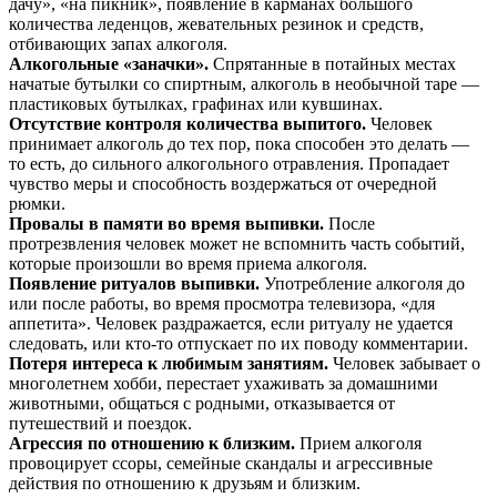
дачу», «на пикник», появление в карманах большого
количества леденцов, жевательных резинок и средств,
отбивающих запах алкоголя.
Алкогольные «заначки».
Спрятанные в потайных местах
начатые бутылки со спиртным, алкоголь в необычной таре —
пластиковых бутылках, графинах или кувшинах.
Отсутствие контроля количества выпитого.
Человек
принимает алкоголь до тех пор, пока способен это делать —
то есть, до сильного алкогольного отравления. Пропадает
чувство меры и способность воздержаться от очередной
рюмки.
Провалы в памяти во время выпивки.
После
протрезвления человек может не вспомнить часть событий,
которые произошли во время приема алкоголя.
Появление ритуалов выпивки.
Употребление алкоголя до
или после работы, во время просмотра телевизора, «для
аппетита». Человек раздражается, если ритуалу не удается
следовать, или кто-то отпускает по их поводу комментарии.
Потеря интереса к любимым занятиям.
Человек забывает о
многолетнем хобби, перестает ухаживать за домашними
животными, общаться с родными, отказывается от
путешествий и поездок.
Агрессия по отношению к близким.
Прием алкоголя
провоцирует ссоры, семейные скандалы и агрессивные
действия по отношению к друзьям и близким.