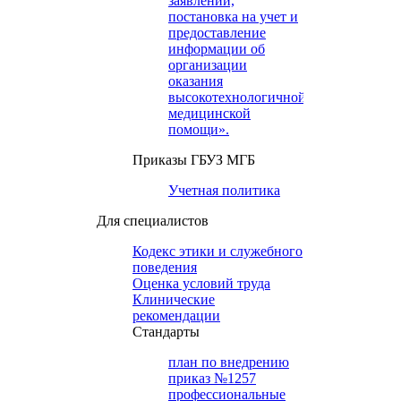
заявлений,
постановка на учет и
предоставление
информации об
организации
оказания
высокотехнологичной
медицинской
помощи».
Приказы ГБУЗ МГБ
Учетная политика
Для специалистов
Кодекс этики и служебного
поведения
Оценка условий труда
Клинические
рекомендации
Cтандарты
план по внедрению
приказ №1257
профессиональные