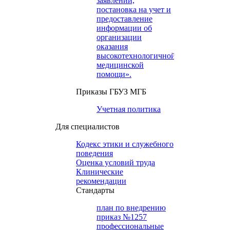
заявлений,
постановка на учет и
предоставление
информации об
организации
оказания
высокотехнологичной
медицинской
помощи».
Приказы ГБУЗ МГБ
Учетная политика
Для специалистов
Кодекс этики и служебного
поведения
Оценка условий труда
Клинические
рекомендации
Cтандарты
план по внедрению
приказ №1257
профессиональные