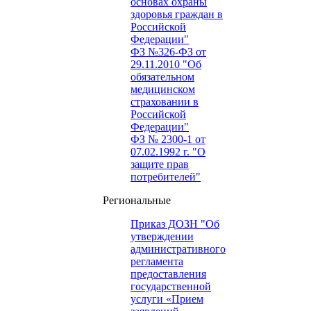
основах охраны
здоровья граждан в
Российской
Федерации"
ФЗ №326-ФЗ от
29.11.2010 "Об
обязательном
медицинском
страховании в
Российской
Федерации"
ФЗ № 2300-1 от
07.02.1992 г. "О
защите прав
потребителей"
Региональные
Приказ ДОЗН "Об
утверждении
административного
регламента
предоставления
государственной
услуги «Прием