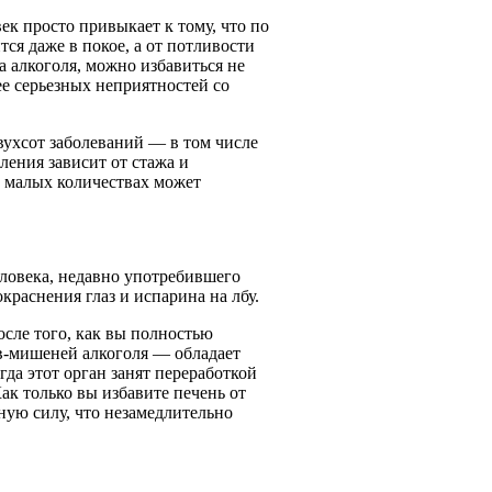
ек просто привыкает к тому, что по
тся даже в покое, а от потливости
 алкоголя, можно избавиться не
лее серьезных неприятностей со
вухсот заболеваний — в том числе
ления зависит от стажа и
в малых количествах может
ловека, недавно употребившего
краснения глаз и испарина на лбу.
осле того, как вы полностью
в-мишеней алкоголя — обладает
да этот орган занят переработкой
ак только вы избавите печень от
ную силу, что незамедлительно