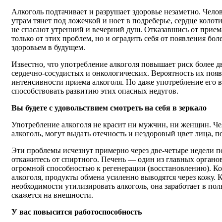
Алкоголь подтачивает и разрушает здоровье незаметно. Челов
утрам тянет под ложечкой и ноет в подреберье, сердце колоти
не спасают утренний и вечерний душ. Отказавшись от приема
только от этих проблем, но и оградить себя от появления бо
здоровьем в будущем.
Известно, что употребление алкоголя повышает риск более д
сердечно-сосудистых и онкологических. Вероятность их появ
интенсивности приема алкоголя. Но даже употребление его 
способствовать развитию этих опасных недугов.
Вы будете с удовольствием смотреть на себя в зеркало
Употребление алкоголя не красит ни мужчин, ни женщин. Че
алкоголь, могут выдать отечность и нездоровый цвет лица, по
Эти проблемы исчезнут примерно через две-четыре недели п
откажитесь от спиртного. Печень — один из главных органо
огромной способностью к регенерации (восстановлению). Ког
алкоголя, продукты обмена усиленно выводятся через кожу. К
необходимости утилизировать алкоголь, она заработает в пол
скажется на внешности.
У вас повысится работоспособность