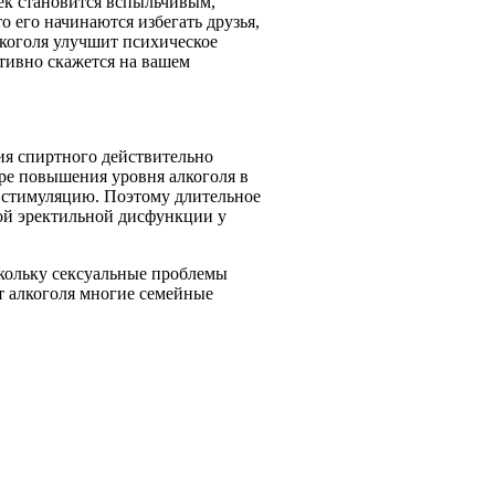
век становится вспыльчивым,
 его начинаются избегать друзья,
лкоголя улучшит психическое
итивно скажется на вашем
ия спиртного действительно
ре повышения уровня алкоголя в
ю стимуляцию. Поэтому длительное
ой эректильной дисфункции у
кольку сексуальные проблемы
от алкоголя многие семейные