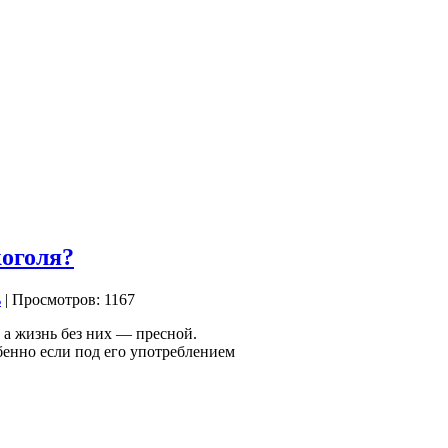
коголя?
| Просмотров: 1167
а жизнь без них — пресной.
бенно если под его употреблением
.