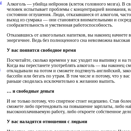
ы
Алкоголь — убийца нейронов (клеток головного мозга). В с
человек испытывает проблемы с концентрацией внимания, н
состоянии оглушения. Люди, отказавшиеся от алкоголя, част
выход из сумрака — они становятся внимательными и сосре
сообразительность и умственная работоспособность.
Отказавшись от алкогольных напитков, вы наконец начнете вы
энергичнее. Ведь без полноценного сна невозможна высокая
У вас появится свободное время
Посчитайте, сколько времени у вас уходит на выпивку и на то
Когда вы перестанете употреблять алкоголь — вы наконец смо
в
откладывали на потом и сможете подтянуть английский, закон
бассейн или бегать по утрам. В том числе и потому, что у ва
раньше сводилась исключительно к желанию выпить.
… и свободные деньги
И не только потому, что спиртное стоит недешево. Став бол
сможете либо претендовать на повышение зарплаты, либо на
высокооплачиваемую работу, либо откроете собственное дело
У вас наладятся отношения с людьми