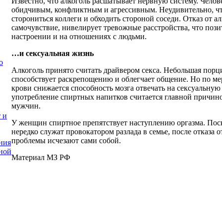
Известно, что алкоголь расшатывает нервную систему. Чело
обидчивым, конфликтным и агрессивным. Неудивительно, что
сторониться коллеги и обходить стороной соседи. Отказ от а
самочувствие, нивелирует тревожные расстройства, что поз
настроении и на отношениях с людьми.
…и сексуальная жизнь
о
Алкоголь принято считать драйвером секса. Небольшая порц
способствует раскрепощению и облегчает общение. Но по ме
крови снижается способность мозга отвечать на сексуальну
употребление спиртных напитков считается главной причин
мужчин.
 и
У женщин спиртное препятствует наступлению оргазма. Пос
нередко служат провокатором разлада в семье, после отказа 
проблемы исчезают сами собой.
ния
ной
Материал МЗ РФ