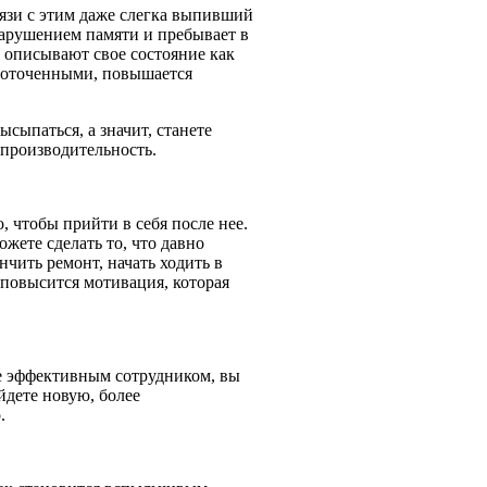
вязи с этим даже слегка выпивший
арушением памяти и пребывает в
о описывают свое состояние как
доточенными, повышается
сыпаться, а значит, станете
 производительность.
, чтобы прийти в себя после нее.
жете сделать то, что давно
чить ремонт, начать ходить в
с повысится мотивация, которая
ее эффективным сотрудником, вы
йдете новую, более
.