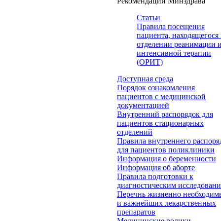
Рекомендации Минздрава
Статьи
Правила посещения
пациента, находящегося 
отделении реанимации 
интенсивной терапии
(ОРИТ)
Доступная среда
Порядок ознакомления
пациентов с медицинской
документацией
Внутренний распорядок для
пациентов стационарных
отделений
Правила внутреннего распоря
для пациентов поликлиники
Информация о беременности
Информация об аборте
Правила подготовки к
диагностическим исследован
Перечнь жизненно необходим
и важнейших лекарственных
препаратов
Медицинские ролики