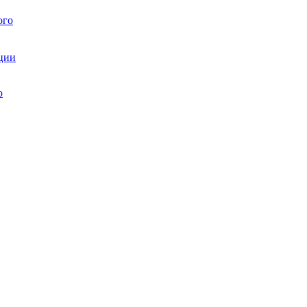
ого
ции
ю