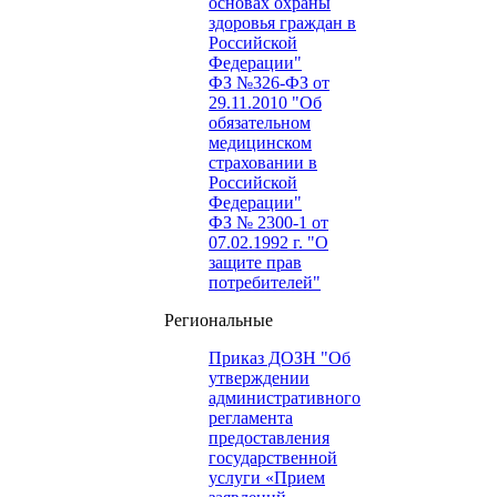
основах охраны
здоровья граждан в
Российской
Федерации"
ФЗ №326-ФЗ от
29.11.2010 "Об
обязательном
медицинском
страховании в
Российской
Федерации"
ФЗ № 2300-1 от
07.02.1992 г. "О
защите прав
потребителей"
Региональные
Приказ ДОЗН "Об
утверждении
административного
регламента
предоставления
государственной
услуги «Прием