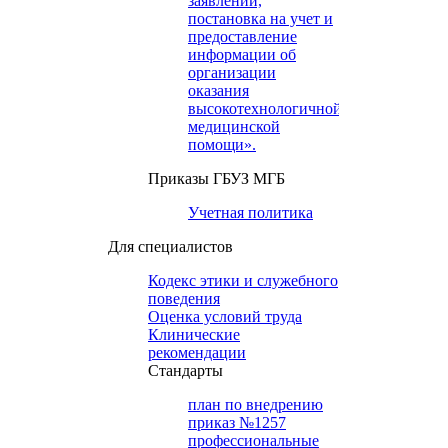
заявлений,
постановка на учет и
предоставление
информации об
организации
оказания
высокотехнологичной
медицинской
помощи».
Приказы ГБУЗ МГБ
Учетная политика
Для специалистов
Кодекс этики и служебного
поведения
Оценка условий труда
Клинические
рекомендации
Cтандарты
план по внедрению
приказ №1257
профессиональные