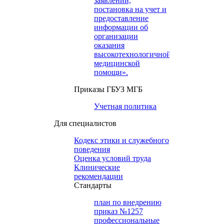
заявлений,
постановка на учет и
предоставление
информации об
организации
оказания
высокотехнологичной
медицинской
помощи».
Приказы ГБУЗ МГБ
Учетная политика
Для специалистов
Кодекс этики и служебного
поведения
Оценка условий труда
Клинические
рекомендации
Cтандарты
план по внедрению
приказ №1257
профессиональные