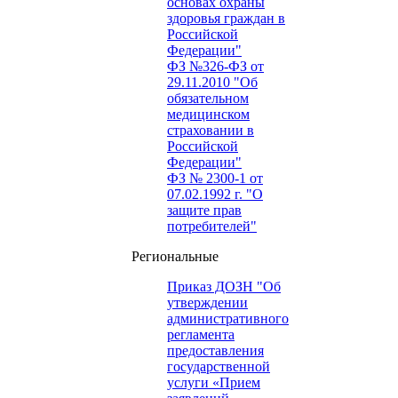
основах охраны
здоровья граждан в
Российской
Федерации"
ФЗ №326-ФЗ от
29.11.2010 "Об
обязательном
медицинском
страховании в
Российской
Федерации"
ФЗ № 2300-1 от
07.02.1992 г. "О
защите прав
потребителей"
Региональные
Приказ ДОЗН "Об
утверждении
административного
регламента
предоставления
государственной
услуги «Прием