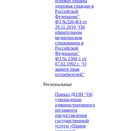
основах охраны
здоровья граждан в
Российской
Федерации"
ФЗ №326-ФЗ от
29.11.2010 "Об
обязательном
медицинском
страховании в
Российской
Федерации"
ФЗ № 2300-1 от
07.02.1992 г. "О
защите прав
потребителей"
Региональные
Приказ ДОЗН "Об
утверждении
административного
регламента
предоставления
государственной
услуги «Прием