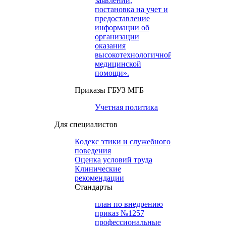
заявлений,
постановка на учет и
предоставление
информации об
организации
оказания
высокотехнологичной
медицинской
помощи».
Приказы ГБУЗ МГБ
Учетная политика
Для специалистов
Кодекс этики и служебного
поведения
Оценка условий труда
Клинические
рекомендации
Cтандарты
план по внедрению
приказ №1257
профессиональные