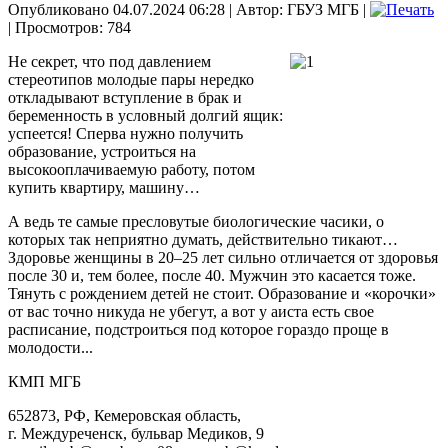
Опубликовано 04.07.2024 06:28
|
Автор: ГБУЗ МГБ
|
| Просмотров: 784
Не секрет, что под давлением
стереотипов молодые пары нередко
откладывают вступление в брак и
беременность в условный долгий ящик:
успеется! Сперва нужно получить
образование, устроиться на
высокооплачиваемую работу, потом
купить квартиру, машину…
А ведь те самые пресловутые биологические часики, о
которых так неприятно думать, действительно тикают…
Здоровье женщины в 20–25 лет сильно отличается от здоровья
после 30 и, тем более, после 40. Мужчин это касается тоже.
Тянуть с рождением детей не стоит. Образование и «корочки»
от вас точно никуда не убегут, а вот у аиста есть свое
расписание, подстроиться под которое гораздо проще в
молодости...
КМП МГБ
652873, РФ, Кемеровская область,
г. Междуреченск, бульвар Медиков, 9