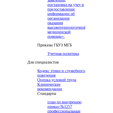
заявлений,
постановка на учет и
предоставление
информации об
организации
оказания
высокотехнологичной
медицинской
помощи».
Приказы ГБУЗ МГБ
Учетная политика
Для специалистов
Кодекс этики и служебного
поведения
Оценка условий труда
Клинические
рекомендации
Cтандарты
план по внедрению
приказ №1257
профессиональные