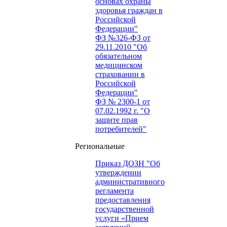
основах охраны
здоровья граждан в
Российской
Федерации"
ФЗ №326-ФЗ от
29.11.2010 "Об
обязательном
медицинском
страховании в
Российской
Федерации"
ФЗ № 2300-1 от
07.02.1992 г. "О
защите прав
потребителей"
Региональные
Приказ ДОЗН "Об
утверждении
административного
регламента
предоставления
государственной
услуги «Прием