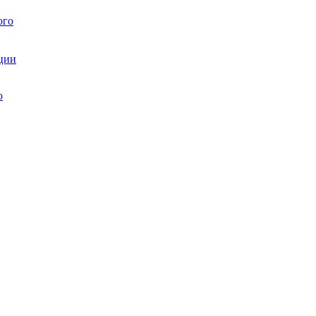
ого
ции
ю