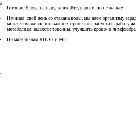
ы
·
Готовьте блюда на пару, запекайте, варите, но не жарьте
·
Начиная
свой день со стакана воды, мы даем организму зар
множества жизненно важных процессов: запустить работу же
метаболизм, вывести токсины, улучшить крово- и лимфообра
·
По материалам КЦОП и МП
в