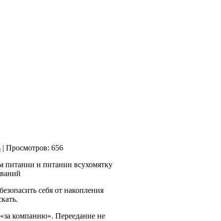
| Просмотров: 656
м питании и питании всухомятку
еваний
обезопасить себя от накопления
кать.
 «за компанию». Переедание не