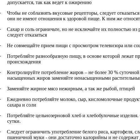
допускается, так как ведет к ожирению
·
Чтобы не соблазнять вкусовые рецепторы, следует отказаться
они не имеют отношения к здоровой пище. К ним же относят
·
Сахар и соль ограничьте, но не исключайте их полностью из 
следует отказаться
·
Не совмещайте прием пищи с просмотром телевизора или со
·
Потребляйте разнообразную пищу, в основе которой лежат п
происхождения
·
Контролируйте потребление жиров – не более 30 % суточной
насыщенных жиров заменяйте ненасыщенными растительны
·
Заменяйте жирное мясо нежирным, а так же рыбой, птицей
·
Ежедневно потребляйте молоко, сыр, кисломолочные продук
сахара и соли
·
Потребляйте цельнозерновой хлеб и хлебобулочные изделия. 
сутки.
·
Следует ограничить употребление белого риса, картофеля, сл
пшеничной муки - они достаточно калорийны и не содержат 