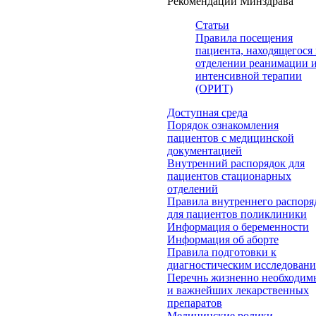
Рекомендации Минздрава
Статьи
Правила посещения
пациента, находящегося 
отделении реанимации 
интенсивной терапии
(ОРИТ)
Доступная среда
Порядок ознакомления
пациентов с медицинской
документацией
Внутренний распорядок для
пациентов стационарных
отделений
Правила внутреннего распоря
для пациентов поликлиники
Информация о беременности
Информация об аборте
Правила подготовки к
диагностическим исследован
Перечнь жизненно необходим
и важнейших лекарственных
препаратов
Медицинские ролики