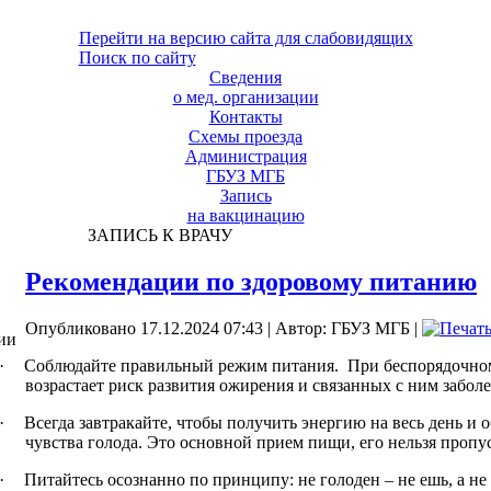
Перейти на версию сайта для слабовидящих
Поиск по сайту
Сведения
о мед. организации
Контакты
Схемы проезда
Администрация
ГБУЗ МГБ
Запись
на вакцинацию
ЗАПИСЬ К ВРАЧУ
Рекомендации по здоровому питанию
Опубликовано 17.12.2024 07:43
|
Автор: ГБУЗ МГБ
|
ии
·
Соблюдайте правильный режим питания.
При беспорядочно
возрастает риск развития ожирения и связанных с ним забол
·
Всегда завтракайте, чтобы получить энергию на весь день и 
чувства голода. Это основной прием пищи, его нельзя пропус
·
Питайтесь осознанно по принципу: не голоден – не ешь, а не