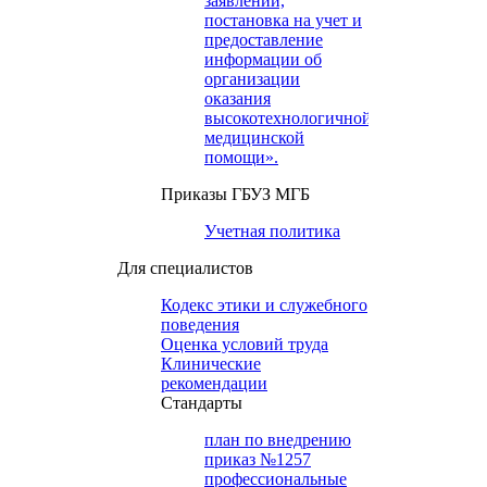
заявлений,
постановка на учет и
предоставление
информации об
организации
оказания
высокотехнологичной
медицинской
помощи».
Приказы ГБУЗ МГБ
Учетная политика
Для специалистов
Кодекс этики и служебного
поведения
Оценка условий труда
Клинические
рекомендации
Cтандарты
план по внедрению
приказ №1257
профессиональные