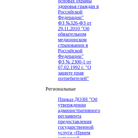
основах охраны
здоровья граждан в
Российской
Федерации"
ФЗ №326-ФЗ от
29.11.2010 "Об
обязательном
медицинском
страховании в
Российской
Федерации"
ФЗ № 2300-1 от
07.02.1992 г. "О
защите прав
потребителей"
Региональные
Приказ ДОЗН "Об
утверждении
административного
регламента
предоставления
государственной
услуги «Прием