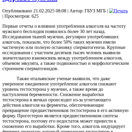
Опубликовано 21.02.2025 08:08
|
Автор: ГБУЗ МГБ
|
| Просмотров: 625
Первые отчеты о влиянии употребления алкоголя на частоту
мужского бесплодия появились более 30 лет назад.
Исследования тканей мужчин, регулярно употреблявших
алкоголь, показали, что более 50% таких мужчин имели
частичную или полную остановку сперматогенеза. Крупные
исследования с участием десятков тысяч человек выявили
значительную взаимосвязь между употреблением алкоголя,
объемом эякулята, а также подвижностью и морфологическим
строением сперматозоидов.
Также итальянские ученые выявили, что даже
умеренное ежедневное употребление алкоголя снижают
уровень тестостерона у мужчин, а также время до
наступления беременности. Снижение выработки
тестостерона в яичках происходит из-за угнетающего
действия алкоголя на ферменты, обеспечивающие
превращение предшественников тестостерона в его активную
форму. Прогестерон является предшественником синтеза
тестостерона, поэтому его недостаток может привести к
снижению его выработки. Кроме того, алкоголь индуцирует
фермент ароматазу, который превращает тестостерон в