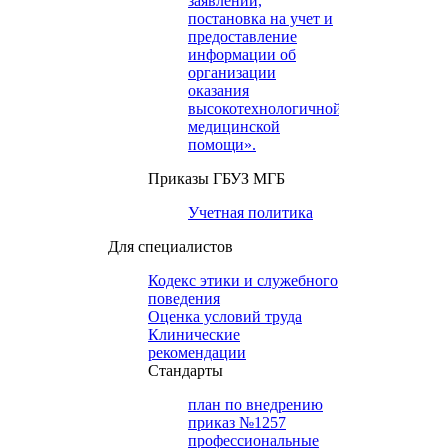
заявлений,
постановка на учет и
предоставление
информации об
организации
оказания
высокотехнологичной
медицинской
помощи».
Приказы ГБУЗ МГБ
Учетная политика
Для специалистов
Кодекс этики и служебного
поведения
Оценка условий труда
Клинические
рекомендации
Cтандарты
план по внедрению
приказ №1257
профессиональные