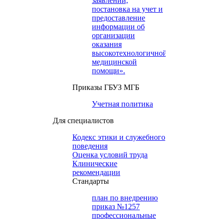
заявлений,
постановка на учет и
предоставление
информации об
организации
оказания
высокотехнологичной
медицинской
помощи».
Приказы ГБУЗ МГБ
Учетная политика
Для специалистов
Кодекс этики и служебного
поведения
Оценка условий труда
Клинические
рекомендации
Cтандарты
план по внедрению
приказ №1257
профессиональные