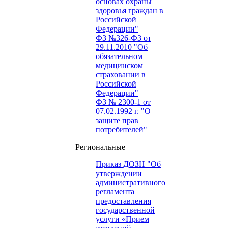
основах охраны
здоровья граждан в
Российской
Федерации"
ФЗ №326-ФЗ от
29.11.2010 "Об
обязательном
медицинском
страховании в
Российской
Федерации"
ФЗ № 2300-1 от
07.02.1992 г. "О
защите прав
потребителей"
Региональные
Приказ ДОЗН "Об
утверждении
административного
регламента
предоставления
государственной
услуги «Прием