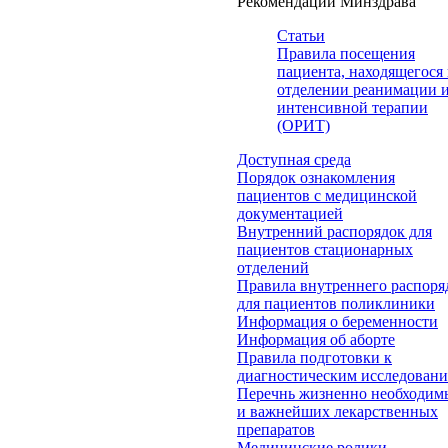
Рекомендации Минздрава
Статьи
Правила посещения
пациента, находящегося 
отделении реанимации 
интенсивной терапии
(ОРИТ)
Доступная среда
Порядок ознакомления
пациентов с медицинской
документацией
Внутренний распорядок для
пациентов стационарных
отделений
Правила внутреннего распоря
для пациентов поликлиники
Информация о беременности
Информация об аборте
Правила подготовки к
диагностическим исследован
Перечнь жизненно необходим
и важнейших лекарственных
препаратов
Медицинские ролики