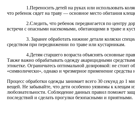
1.Переносить детей на руках или использовать коляски
что ребенок сядет на траву — основное место обитания клещ
2.Следить, что ребенок передвигается по центру доро
встречи с опасными насекомыми, обитающими в траве и куст
3. Заранее обработать нижние детали коляски специа
средством при передвижении по траве или кустарникам.
4.Детям старшего возраста объяснять основные правил
Также важно обрабатывать одежду акарицидными средствами
этикетке. Ограничьтесь оптимальной дозировкой: не стоит о
«символически», однако и чрезмерное применение средства н
Процесс обработки одежды занимает всего 30 секунд до 1 ми
вещей. Не забывайте, что дети особенно уязвимы к клещам из
любознательности. Соблюдение данных правил поможет защи
последствий и сделать прогулки безопасными и приятными.