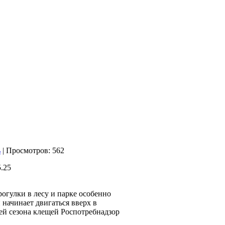
| Просмотров: 562
улки в лесу и парке особенно
начинает двигаться вверх в
ией сезона клещей Роспотребнадзор