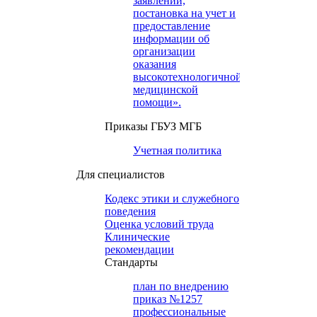
заявлений,
постановка на учет и
предоставление
информации об
организации
оказания
высокотехнологичной
медицинской
помощи».
Приказы ГБУЗ МГБ
Учетная политика
Для специалистов
Кодекс этики и служебного
поведения
Оценка условий труда
Клинические
рекомендации
Cтандарты
план по внедрению
приказ №1257
профессиональные