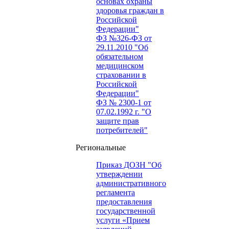
основах охраны
здоровья граждан в
Российской
Федерации"
ФЗ №326-ФЗ от
29.11.2010 "Об
обязательном
медицинском
страховании в
Российской
Федерации"
ФЗ № 2300-1 от
07.02.1992 г. "О
защите прав
потребителей"
Региональные
Приказ ДОЗН "Об
утверждении
административного
регламента
предоставления
государственной
услуги «Прием