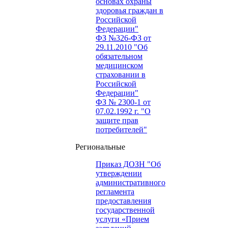
основах охраны
здоровья граждан в
Российской
Федерации"
ФЗ №326-ФЗ от
29.11.2010 "Об
обязательном
медицинском
страховании в
Российской
Федерации"
ФЗ № 2300-1 от
07.02.1992 г. "О
защите прав
потребителей"
Региональные
Приказ ДОЗН "Об
утверждении
административного
регламента
предоставления
государственной
услуги «Прием