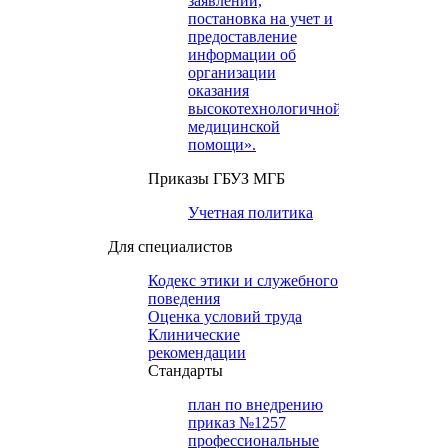
заявлений,
постановка на учет и
предоставление
информации об
организации
оказания
высокотехнологичной
медицинской
помощи».
Приказы ГБУЗ МГБ
Учетная политика
Для специалистов
Кодекс этики и служебного
поведения
Оценка условий труда
Клинические
рекомендации
Cтандарты
план по внедрению
приказ №1257
профессиональные