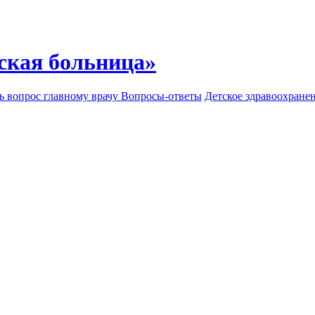
ская больница»
ь вопрос главному врачу
Вопросы-ответы
Детское здравоохране