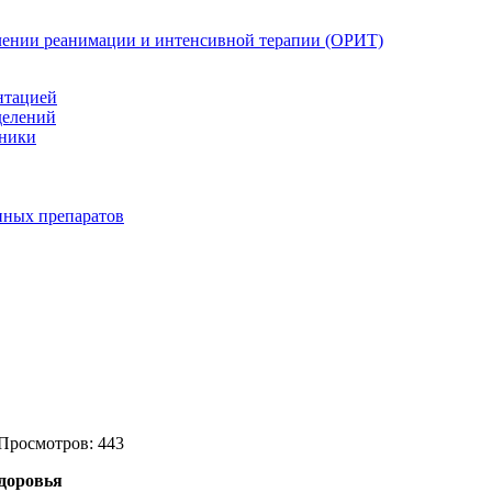
елении реанимации и интенсивной терапии (ОРИТ)
нтацией
делений
иники
нных препаратов
 Просмотров: 443
доровья