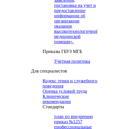
заявлений,
постановка на учет и
предоставление
информации об
организации
оказания
высокотехнологичной
медицинской
помощи».
Приказы ГБУЗ МГБ
Учетная политика
Для специалистов
Кодекс этики и служебного
поведения
Оценка условий труда
Клинические
рекомендации
Cтандарты
план по внедрению
приказ №1257
профессиональные