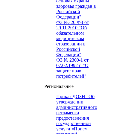
основах охраны
здоровья граждан в
Российской
Федерации"
ФЗ №326-ФЗ от
29.11.2010 "Об
обязательном
медицинском
страховании в
Российской
Федерации"
ФЗ № 2300-1 от
07.02.1992 г. "О
защите прав
потребителей"
Региональные
Приказ ДОЗН "Об
утверждении
административного
регламента
предоставления
государственной
услуги «Прием