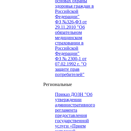
основах охраны
здоровья граждан в
Российской
Федерации"
ФЗ №326-ФЗ от
29.11.2010 "Об
обязательном
медицинском
страховании в
Российской
Федерации"
ФЗ № 2300-1 от
07.02.1992 г. "О
защите прав
потребителей"
Региональные
Приказ ДОЗН "Об
утверждении
административного
регламента
предоставления
государственной
услуги «Прием