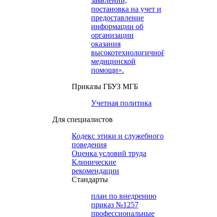
заявлений,
постановка на учет и
предоставление
информации об
организации
оказания
высокотехнологичной
медицинской
помощи».
Приказы ГБУЗ МГБ
Учетная политика
Для специалистов
Кодекс этики и служебного
поведения
Оценка условий труда
Клинические
рекомендации
Cтандарты
план по внедрению
приказ №1257
профессиональные