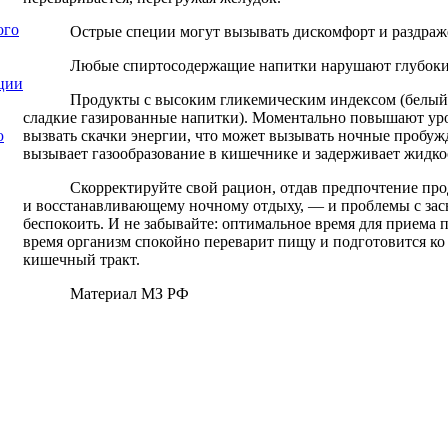
ого
Острые специи могут вызывать дискомфорт и раздраж
Любые спиртосодержащие напитки нарушают глубокие
ции
Продукты с высоким гликемическим индексом (белый 
сладкие газированные напитки). Моментально повышают уро
вызвать скачки энергии, что может вызывать ночные пробуж
ю
вызывает газообразование в кишечнике и задерживает жидкос
Скорректируйте свой рацион, отдав предпочтение пр
и восстанавливающему ночному отдыху, — и проблемы с зас
беспокоить. И не забывайте: оптимальное время для приема пи
время организм спокойно переварит пищу и подготовится ко 
кишечный тракт.
Материал МЗ РФ