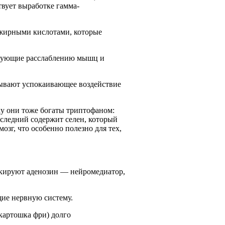
вует выработке гамма-
 жирными кислотами, которые
твующие расслаблению мышц и
зывают успокаивающее воздействие
у они тоже богаты триптофаном:
оследний содержит селен, который
озг, что особенно полезно для тех,
окируют аденозин — нейромедиатор,
ие нервную систему.
 картошка фри) долго