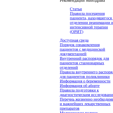
Рекомендации Минздрава
Статьи
Правила посещения
пациента, находящегося 
отделении реанимации 
интенсивной терапии
(ОРИТ)
Доступная среда
Порядок ознакомления
пациентов с медицинской
документацией
Внутренний распорядок для
пациентов стационарных
отделений
Правила внутреннего распоря
для пациентов поликлиники
Информация о беременности
Информация об аборте
Правила подготовки к
диагностическим исследован
Перечнь жизненно необходим
и важнейших лекарственных
препаратов
Медицинские ролики