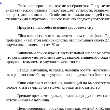
ы
Легкий вечерний перекус не возбраняется. Он даже н
энергетического баланса, предотвращает усталость, раздраж
концентрации внимания. Особенно это важно для людей с 
физическими нагрузками. Но что именно следует употреблят
П
родукты, способствующие здоровому сну
Яйца являются отличным источником триптофана. Од
примерно 77 мг этой аминокислоты, что покрывает около 2
нормы для человека весом 70 кг.
Вишневый сок содержит растительный аналог мелато
что регулярное употребление двух стаканов вишневого сока
в
продолжительность и улучшить качество сна.
Ягоды. Клубника, черешня, черника богаты мелатони
их в рацион способствует улучшению сна, делая его более гл
Киви содержит серотонин, влияющий на выработку м
плодов киви за час до сна может улучшить его качество.
Грецкие орехи, миндаль, фисташки, фундук и семена
источниками мелатонина.
Цельнозерновые продукты, такие как ржаной хлеб, овс