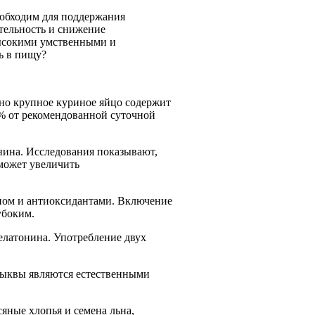
еобходим для поддержания
ительность и снижение
высокими умственными и
ь в пищу?
но крупное куриное яйцо содержит
7% от рекомендованной суточной
нина. Исследования показывают,
 может увеличить
ном и антиоксидантами. Включение
убоким.
елатонина. Употребление двух
 тыквы являются естественными
яные хлопья и семена льна,