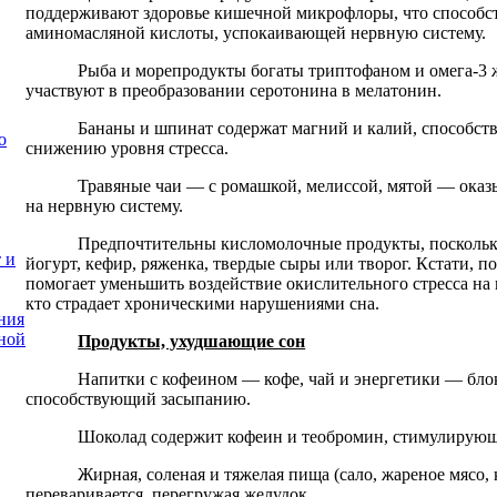
поддерживают здоровье кишечной микрофлоры, что способст
аминомасляной кислоты, успокаивающей нервную систему.
Рыба и морепродукты богаты триптофаном и омега-3
участвуют в преобразовании серотонина в мелатонин.
Бананы и шпинат содержат магний и калий, способс
о
снижению уровня стресса.
Травяные чаи — с ромашкой, мелиссой, мятой — ока
на нервную систему.
Предпочтительны кисломолочные продукты, поскольк
 и
йогурт, кефир, ряженка, твердые сыры или творог. Кстати, п
помогает уменьшить воздействие окислительного стресса на м
кто страдает хроническими нарушениями сна.
ния
ной
Продукты, ухудшающие сон
Напитки с кофеином — кофе, чай и энергетики — бл
способствующий засыпанию.
Шоколад содержит кофеин и теобромин, стимулирующ
Жирная, соленая и тяжелая пища (сало, жареное мясо,
переваривается, перегружая желудок.