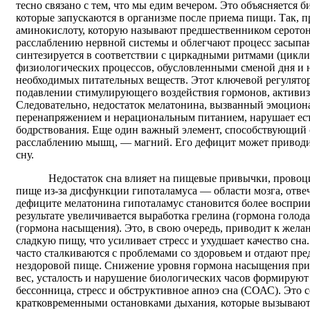
тесно связано с тем, что мы едим вечером. Это объясняется
которые запускаются в организме после приема пищи. Так,
аминокислоту, которую называют предшественником серотон
расслаблению нервной системы и облегчают процесс засыпа
синтезируется в соответствии с циркадными ритмами (цикл
физиологических процессов, обусловленными сменой дня и 
необходимых питательных веществ. Этот ключевой регулятор
подавлении стимулирующего воздействия гормонов, активиз
Следовательно, недостаток мелатонина, вызванный эмоцио
перенапряжением и нерациональным питанием, нарушает ес
бодрствования. Еще один важный элемент, способствующий 
расслаблению мышц, — магний. Его дефицит может приводи
сну.
Недостаток сна влияет на пищевые привычки, провоци
пище из-за дисфункции гипоталамуса — области мозга, отве
дефиците мелатонина гипоталамус становится более воспри
результате увеличивается выработка грелина (гормона голода
(гормона насыщения). Это, в свою очередь, приводит к жел
сладкую пищу, что усиливает стресс и ухудшает качество сна
часто сталкиваются с проблемами со здоровьем и отдают пр
нездоровой пище. Снижение уровня гормона насыщения при
вес, усталость и нарушение биологических часов формируют
бессонница, стресс и обструктивное апноэ сна (СОАС). Это 
кратковременными остановками дыхания, которые вызывают