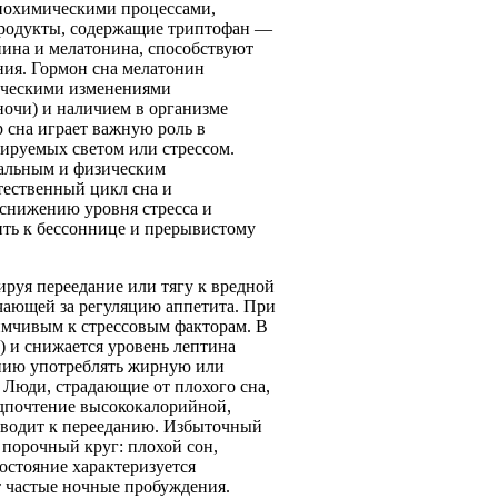
 биохимическими процессами,
 продукты, содержащие триптофан —
ина и мелатонина, способствуют
ния. Гормон сна мелатонин
ическими изменениями
ночи) и наличием в организме
 сна играет важную роль в
ируемых светом или стрессом.
нальным и физическим
тественный цикл сна и
снижению уровня стресса и
ть к бессоннице и прерывистому
руя переедание или тягу к вредной
чающей за регуляцию аппетита. При
имчивым к стрессовым факторам. В
) и снижается уровень лептина
анию употреблять жирную или
. Люди, страдающие от плохого сна,
едпочтение высококалорийной,
водит к перееданию. Избыточный
 порочный круг: плохой сон,
состояние характеризуется
 частые ночные пробуждения.