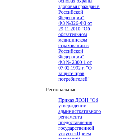
основах охраны
здоровья граждан в
Российской
Федерации"
ФЗ №326-ФЗ от
29.11.2010 "Об
обязательном
медицинском
страховании в
Российской
Федерации"
ФЗ № 2300-1 от
07.02.1992 г. "О
защите прав
потребителей"
Региональные
Приказ ДОЗН "Об
утверждении
административного
регламента
предоставления
государственной
услуги «Прием