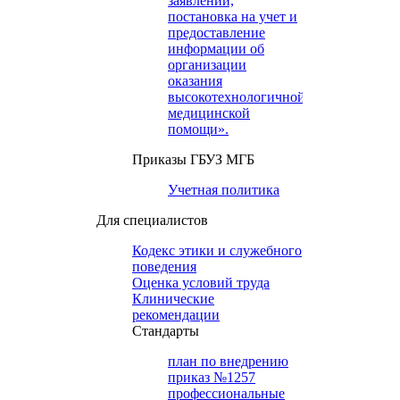
заявлений,
постановка на учет и
предоставление
информации об
организации
оказания
высокотехнологичной
медицинской
помощи».
Приказы ГБУЗ МГБ
Учетная политика
Для специалистов
Кодекс этики и служебного
поведения
Оценка условий труда
Клинические
рекомендации
Cтандарты
план по внедрению
приказ №1257
профессиональные