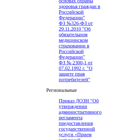
основах охраны
здоровья граждан в
Российской
Федерации"
ФЗ №326-ФЗ от
29.11.2010 "Об
обязательном
медицинском
страховании в
Российской
Федерации"
ФЗ № 2300-1 от
07.02.1992 г. "О
защите прав
потребителей"
Региональные
Приказ ДОЗН "Об
утверждении
административного
регламента
предоставления
государственной
услуги «Прием