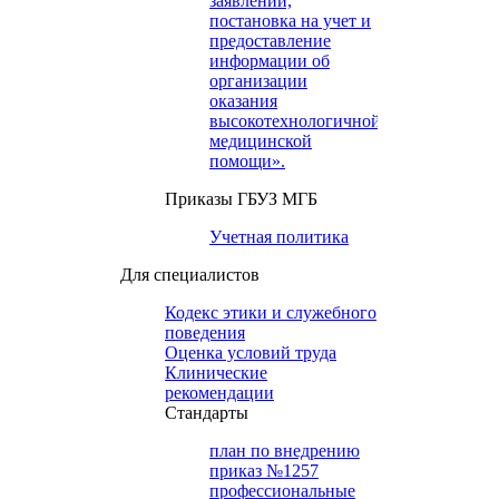
заявлений,
постановка на учет и
предоставление
информации об
организации
оказания
высокотехнологичной
медицинской
помощи».
Приказы ГБУЗ МГБ
Учетная политика
Для специалистов
Кодекс этики и служебного
поведения
Оценка условий труда
Клинические
рекомендации
Cтандарты
план по внедрению
приказ №1257
профессиональные