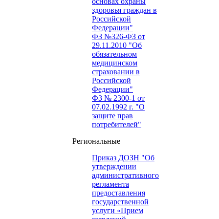
основах охраны
здоровья граждан в
Российской
Федерации"
ФЗ №326-ФЗ от
29.11.2010 "Об
обязательном
медицинском
страховании в
Российской
Федерации"
ФЗ № 2300-1 от
07.02.1992 г. "О
защите прав
потребителей"
Региональные
Приказ ДОЗН "Об
утверждении
административного
регламента
предоставления
государственной
услуги «Прием