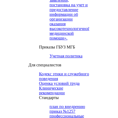
заявлений,
постановка на учет и
предоставление
информации об
организации
оказания
высокотехнологичной
медицинской
помощи».
Приказы ГБУЗ МГБ
Учетная политика
Для специалистов
Кодекс этики и служебного
поведения
Оценка условий труда
Клинические
рекомендации
Cтандарты
план по внедрению
приказ №1257
профессиональные