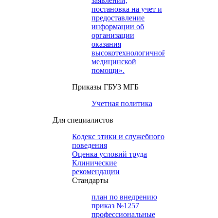
заявлений,
постановка на учет и
предоставление
информации об
организации
оказания
высокотехнологичной
медицинской
помощи».
Приказы ГБУЗ МГБ
Учетная политика
Для специалистов
Кодекс этики и служебного
поведения
Оценка условий труда
Клинические
рекомендации
Cтандарты
план по внедрению
приказ №1257
профессиональные