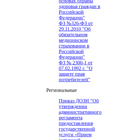
основах охраны
здоровья граждан в
Российской
Федерации"
ФЗ №326-ФЗ от
29.11.2010 "Об
обязательном
медицинском
страховании в
Российской
Федерации"
ФЗ № 2300-1 от
07.02.1992 г. "О
защите прав
потребителей"
Региональные
Приказ ДОЗН "Об
утверждении
административного
регламента
предоставления
государственной
услуги «Прием